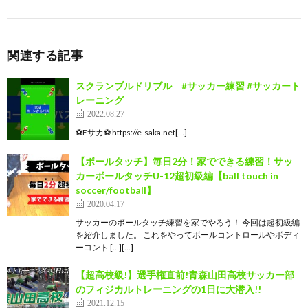
関連する記事
スクランブルドリブル #サッカー練習 #サッカート
レーニング
2022.08.27
⚽️Eサカ⚽️ https://e-saka.net[…]
【ボールタッチ】毎日2分！家でできる練習！サッ
カーボールタッチU-12超初級編【ball touch in
soccer/football】
2020.04.17
サッカーのボールタッチ練習を家でやろう！ 今回は超初級編
を紹介しました。 これをやってボールコントロールやボディ
ーコント […][…]
【超高校級!】選手権直前!青森山田高校サッカー部
のフィジカルトレーニングの1日に大潜入!!
2021.12.15