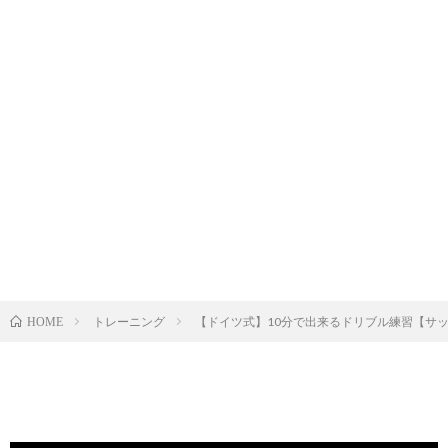
トレーニング
【ドイツ式】10分で出来るドリブル練習【サ
HOME