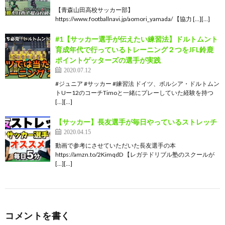
【青森山田高校サッカー部】
https://www.footballnavi.jp/aomori_yamada/ 【協力 […][…]
#1【サッカー選手が伝えたい練習法】ドルトムント
育成年代で行っているトレーニング２つをJFL鈴鹿
ポイントゲッターズの選手が実践
2020.07.12
#ジュニア #サッカー #練習法 ドイツ、ボルシア・ドルトムン
トUー12のコーチTimoと一緒にプレーしていた経験を持つ
[…][…]
【サッカー】長友選手が毎日やっているストレッチ
2020.04.15
動画で参考にさせていただいた長友選手の本
https://amzn.to/2KimqdD 【レガテドリブル塾のスクールが
[…][…]
コメントを書く