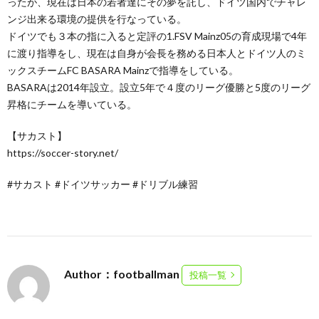
ったが、現在は日本の若者達にその夢を託し、ドイツ国内でチャレ
ンジ出来る環境の提供を行なっている。
ドイツでも３本の指に入ると定評の1.FSV Mainz05の育成現場で4年
に渡り指導をし、現在は自身が会長を務める日本人とドイツ人のミ
ックスチームFC BASARA Mainzで指導をしている。
BASARAは2014年設立。設立5年で４度のリーグ優勝と5度のリーグ
昇格にチームを導いている。
【サカスト】
https://soccer-story.net/
#サカスト #ドイツサッカー #ドリブル練習
Author：footballman
投稿一覧