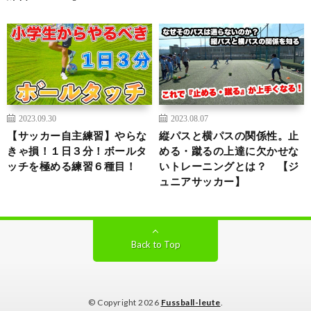
2023.09.30
2023.08.07
【サッカー自主練習】やらな
縦パスと横パスの関係性。止
きゃ損！１日３分！ボールタ
める・蹴るの上達に欠かせな
ッチを極める練習６種目！
いトレーニングとは？ 【ジ
ュニアサッカー】
Back to Top
© Copyright 2026
Fussball-leute
.