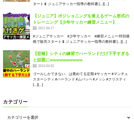
タート⏬ ジュニアサッカー指導の教科書 […][…]
【ジュニア】ポジショニングを覚えるゲーム形式の
トレーニング【少年サッカー練習メニュー】
2021.04.17
#ジュニアサッカー #少年サッカー #練習メニュー 特別価
格で販売スタート⏬ ジュニアサッカー指導の教科書 […][…]
【悲報】シティの練習でハーランドだけ下手すぎる
と話題にwwwwwwwwww
2024.04.02
ゴールしかできない、は褒めてる定期 #サッカー #マンチェ
スターシティ #ハーランド #ムバッペ #メッシ #クリスティ
[…][…]
カテゴリー