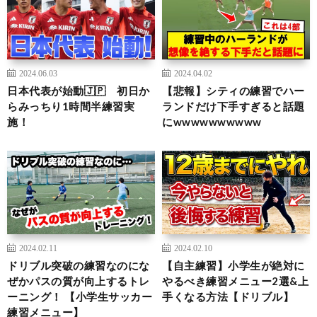
2024.06.03
2024.04.02
日本代表が始動🇯🇵 初日か
【悲報】シティの練習でハー
らみっちり1時間半練習実
ランドだけ下手すぎると話題
施！
にwwwwwwwwww
2024.02.11
2024.02.10
ドリブル突破の練習なのにな
【自主練習】小学生が絶対に
ぜかパスの質が向上するトレ
やるべき練習メニュー2選&上
ーニング！ 【小学生サッカー
手くなる方法【ドリブル】
練習メニュー】