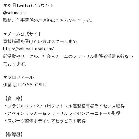
▼X(旧Twitter)アカウント
@soluna_ito
取材、仕事関係のご連絡はこちらからどうぞ。
▼チーム公式サイト
直接指導を受けたい方はスクールまで。
https://soluna-futsal.com/
部活動やサークル、社会人チームのフットサル指導者派遣も行なっ
ております。
▼プロフィール
伊藤 聡 ITO SATOSHI
【資 格】
・ブラジルサンパウロ州フットサル連盟指導者ライセンス取得
・スペインサッカー＆フットサルライセンスモニトール取得
・スポーツ整体ボディケアセラピスト取得
【指導歴】