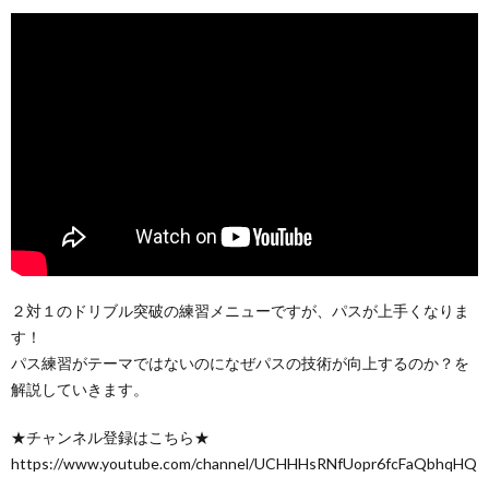
２対１のドリブル突破の練習メニューですが、パスが上手くなりま
す！
パス練習がテーマではないのになぜパスの技術が向上するのか？を
解説していきます。
★チャンネル登録はこちら★
https://www.youtube.com/channel/UCHHHsRNfUopr6fcFaQbhqHQ