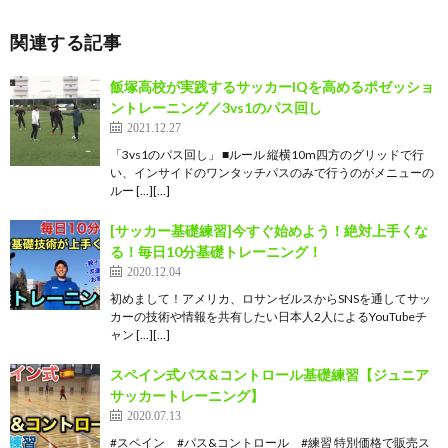
関連する記事
飯塚高校が実践するサッカーIQを高めるポゼッショ
ントレーニング／3vs1のパス回し
2021.12.27
「3vs1のパス回し」 ■ルール 縦横10m四方のグリッドで行
い、インサイドのワンタッチパスのみで行うのがメニューの
ルー […][…]
[サッカー基礎練習]今すぐ始めよう！絶対上手くな
る！毎日10分基礎トレーニング！
2020.12.04
初めまして！アメリカ、ロサンゼルスからSNSを通してサッ
カーの技術や情報を共有したい日本人2人によるYouTubeチ
ャン […][…]
スペイン式パス&コントロール基礎練習【ジュニア
サッカートレーニング】
2020.07.13
#スペイン #パス&コントロール #練習 特別価格で販売ス