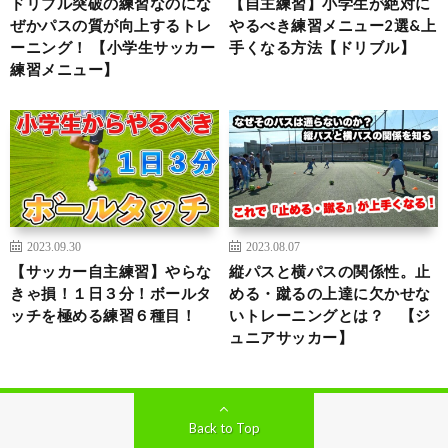
ドリブル突破の練習なのにな
【自主練習】小学生が絶対に
ぜかパスの質が向上するトレ
やるべき練習メニュー2選&上
ーニング！ 【小学生サッカー
手くなる方法【ドリブル】
練習メニュー】
2023.09.30
2023.08.07
【サッカー自主練習】やらな
縦パスと横パスの関係性。止
きゃ損！１日３分！ボールタ
める・蹴るの上達に欠かせな
ッチを極める練習６種目！
いトレーニングとは？ 【ジ
ュニアサッカー】
Back to Top