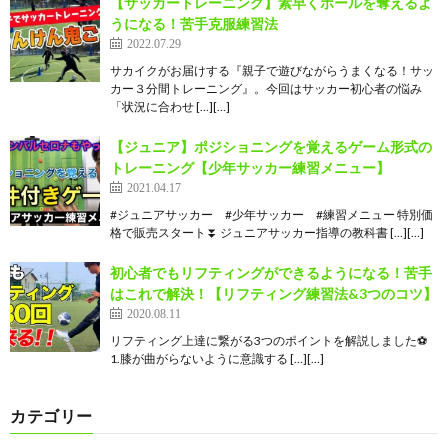
【サッカートレーニング】素早くボールを奪えるよ
うになる！苦手克服練習法
2022.07.29
サカイクがお届けする『親子で遊びながらうまくなる！サッ
カー３分間トレーニング』。今回はサッカー初心者の悩み
「状況に合わせ […][…]
【ジュニア】ポジショニングを覚えるゲーム形式の
トレーニング【少年サッカー練習メニュー】
2021.04.17
#ジュニアサッカー #少年サッカー #練習メニュー 特別価
格で販売スタート⏬ ジュニアサッカー指導の教科書 […][…]
初心者でもリフティングができるようになる！苦手
はこれで解決！【リフティング練習法&3つのコツ】
2020.08.11
リフティング上達に繋がる3つのポイントを解説しました⚽️
1.膝が曲がらないように意識する […][…]
カテゴリー