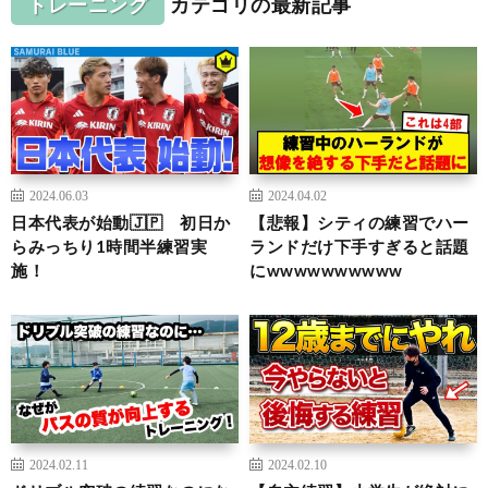
トレーニング
カテゴリの最新記事
2024.06.03
2024.04.02
日本代表が始動🇯🇵 初日か
【悲報】シティの練習でハー
らみっちり1時間半練習実
ランドだけ下手すぎると話題
施！
にwwwwwwwwww
2024.02.11
2024.02.10