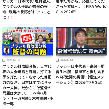
サッカー日本代表･塩貝健人､
選手たちから、応援してくだ
ブラジル大手紙が異例の報
さった皆様へ。｜FIFA World
道…現地の反応がすごいこと
Cup 2026™
に！！
2026.07.04
2026.07.04
ブラジル戦敗因分析。日本代
サッカー日本代表・森保一監
表の大会総括と課題。打てる
督生出演 指揮官と振り返る
手を打た（て）なかった修正
W杯“激闘の裏側”【報道ステ
力のなさ。日本はすでにサッ
ーション】(2026年7月3日)
カー大国。だからこそ監督の
問題は大きい。｜26年7月
ラ・リーガ対談1 木村浩嗣×小
澤一郎