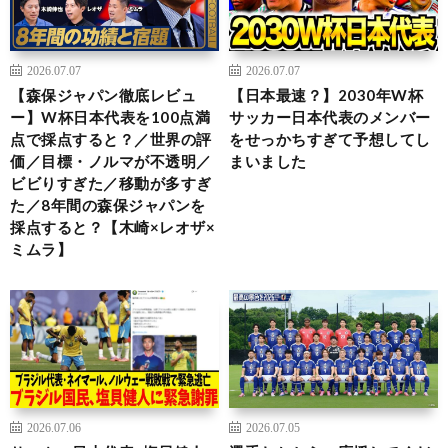
2026.07.07
2026.07.07
【森保ジャパン徹底レビュ
【日本最速？】2030年W杯
ー】W杯日本代表を100点満
サッカー日本代表のメンバー
点で採点すると？／世界の評
をせっかちすぎて予想してし
価／目標・ノルマが不透明／
まいました
ビビりすぎた／移動が多すぎ
た／8年間の森保ジャパンを
採点すると？【木崎×レオザ×
ミムラ】
2026.07.06
2026.07.05