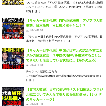
ついに始まった 『アジア最終予選』 ですが 2大会連続の敗戦
スタートなどこれまで難しいと言われ続けた 初戦からの2連
戦を […][…]
【サッカー日本代表】FIFA正式発表！アジアで大変
事態、日本激怒！次に戦う相手とは！？
2025.01.10
【サッカー日本代表】FIFA正式発表！アジアで大変事態、日
本激怒！次に戦う相手とは！？[…]
【サッカー日本代表】中国が日本との試合を前にま
さかの敗退宣言！？中国代表FWを勝利することは
できないと名言している状態に…【海外の反応】
2024.11.18
チャンネル登録はこちら
→https://www.youtube.com/channel/UCvZc2W5EpSVg4m5
[…][…]
【質問大歓迎】日本代表W杯ベスト32敗退とブラジ
ル戦についてみんなで振り返る生配信 etc【レオザ
のサッカートーク】
2026.06.30