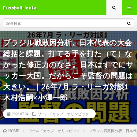
Fussball-leute
ブラジル戦敗因分析。日本代表の大会
総括と課題。打てる手を打た（て）な
かった修正力のなさ。日本はすでにサ
ッカー大国。だからこそ監督の問題は
大きい。｜26年7月 ラ・リーガ対談1
木村浩嗣×小澤一郎
2026.07.04
ワールドカップ・オリンピック
ワールドカップ・オリンピック
ブラジル戦敗因分析。日本代
HOME