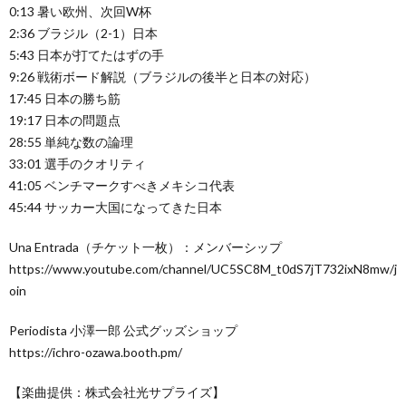
0:13 暑い欧州、次回W杯
2:36 ブラジル（2-1）日本
5:43 日本が打てたはずの手
9:26 戦術ボード解説（ブラジルの後半と日本の対応）
17:45 日本の勝ち筋
19:17 日本の問題点
28:55 単純な数の論理
33:01 選手のクオリティ
41:05 ベンチマークすべきメキシコ代表
45:44 サッカー大国になってきた日本
Una Entrada（チケット一枚）：メンバーシップ
https://www.youtube.com/channel/UC5SC8M_t0dS7jT732ixN8mw/j
oin
Periodista 小澤一郎 公式グッズショップ
https://ichro-ozawa.booth.pm/
【楽曲提供：株式会社光サプライズ】