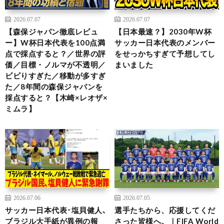
2026.07.07
2026.07.07
【森保ジャパン徹底レビュ
【日本最速？】2030年W杯
ー】W杯日本代表を100点満
サッカー日本代表のメンバー
点で採点すると？／世界の評
をせっかちすぎて予想してし
価／目標・ノルマが不透明／
まいました
ビビりすぎた／移動が多すぎ
た／8年間の森保ジャパンを
採点すると？【木崎×レオザ×
ミムラ】
2026.07.06
2026.07.05
サッカー日本代表･塩貝健人､
選手たちから、応援してくだ
ブラジル大手紙が異例の報
さった皆様へ。｜FIFA World