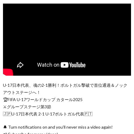
U-17日本代表、魂の2-1勝利！ポルトガル撃破で首位通過＆ノック
アウトステージへ！
🏆FIFA U-17ワールドカップ カタール2025
⚔️グループステージ第3節
🇯🇵U-17日本代表 2-1 U-17ポルトガル代表🇵🇹
🔔 Turn notifications on and you’ll never miss a video again!