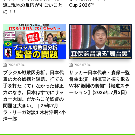
道…現地の反応がすごいこと
Cup 2026™
に！！
2026.07.04
2026.07.04
ブラジル戦敗因分析。日本代
サッカー日本代表・森保一監
表の大会総括と課題。打てる
督生出演 指揮官と振り返る
手を打た（て）なかった修正
W杯“激闘の裏側”【報道ステ
力のなさ。日本はすでにサッ
ーション】(2026年7月3日)
カー大国。だからこそ監督の
問題は大きい。｜26年7月
ラ・リーガ対談1 木村浩嗣×小
澤一郎