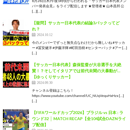
8月28日(木)午後1時頃から行われる『 サッカー日本代表メン
バー発表会見』をライブ配信します ★登壇者★ 山本昌邦 公
[…][…]
【疑問】サッカー日本代表の結論3バックってど
れ？
2024.10.12
今のメンバーでずっと無失点なわけだから難しいね #サッカ
ー #冨安健洋 #伊藤洋輝 #町田浩樹 #センターバック #アー […]
[…]
【サッカー日本代表】森保監督が大谷選手を大絶
賛！？そしてイタリアでは前代未聞の大暴動が…
【ゆっくりサッカー】
2024.09.30
チャンネル登録はこちら！
https://www.youtube.com/channel/UC_NUqVequHxHzx […]
[…]
【FIFAワールドカップ2026】ブラジル vs 日本 : ラ
ウンド32 │ MATCH RECAP【全104試合DAZNライ
ブ配信】