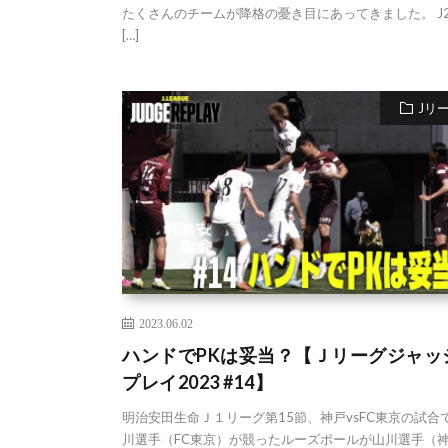
たくさんのチームが降格の憂き目にあってきました。 J
[…]
Jリ
2023.06.02
ハンドでPKは妥当？【Ｊリーグジャッ
プレイ2023 #14】
明治安田生命Ｊ１リーグ第15節、神戸vsFC東京の試合
川選手（FC東京）が競ったルーズボールが山川選手（