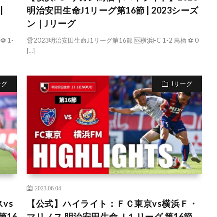
|
明治安田生命J1リーグ第16節 | 2023シーズ
ン｜Jリーグ
⚽ 1-
🏆2023明治安田生命J1リーグ第16節 🆚横浜FC 1-2 鳥栖 ⚽ 0
[…]
ーグ
Jリーグ
2023.06.04
vs
【公式】ハイライト：ＦＣ東京vs横浜Ｆ・
第16
マリノス 明治安田生命Ｊ１リーグ 第16節