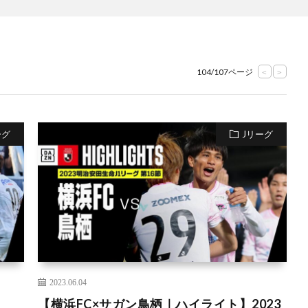
104/107ページ
<
>
ーグ
Jリーグ
2023.06.04
【横浜FC×サガン鳥栖｜ハイライト】2023