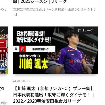
節 | 2023シーズン｜Jリーグ
0-1
🏆2023明治安田生命J2リーグ第18節 🆚山形 2-1 清水 ⚽ 1-0
[…]
ーグ
Jリーグ
2023.06.03
で1
【川﨑 颯太（京都サンガF.C.）プレー集】
日本代表初選出！攻守に輝くダイナモ！｜
2022／2023明治安田生命J1リーグ
て以降