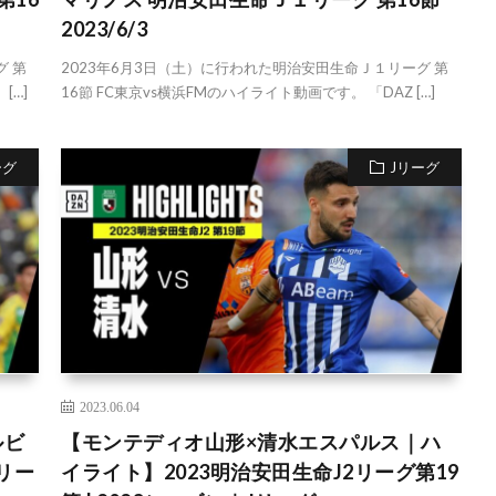
2023/6/3
グ 第
2023年6月3日（土）に行われた明治安田生命Ｊ１リーグ 第
[…]
16節 FC東京vs横浜FMのハイライト動画です。 「DAZ […]
ーグ
Jリーグ
2023.06.04
ルビ
【モンテディオ山形×清水エスパルス｜ハ
リー
イライト】2023明治安田生命J2リーグ第19