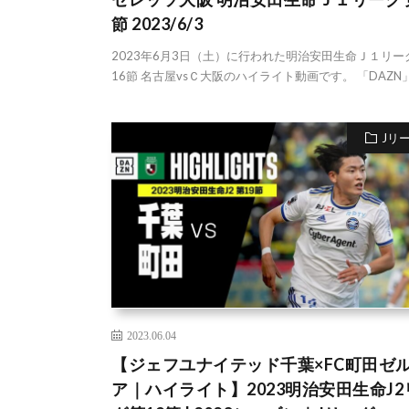
節 2023/6/3
2023年6月3日（土）に行われた明治安田生命Ｊ１リー
16節 名古屋vsＣ大阪のハイライト動画です。 「DAZN」 
Jリ
2023.06.04
【ジェフユナイテッド千葉×FC町田ゼ
ア｜ハイライト】2023明治安田生命J2