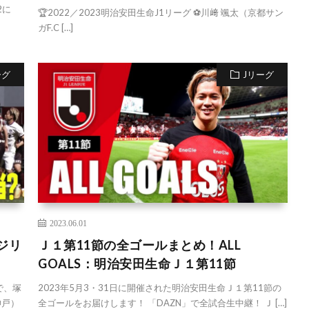
2に
🏆2022／2023明治安田生命J1リーグ ⚽️川﨑 颯太（京都サン
ガF.C […]
ーグ
Jリーグ
2023.06.01
ジリ
Ｊ１第11節の全ゴールまとめ！ALL
GOALS：明治安田生命Ｊ１第11節
で、塚
2023年5月3・31日に開催された明治安田生命Ｊ１第11節の
神戸）
全ゴールをお届けします！ 「DAZN」で全試合生中継！ Ｊ […]