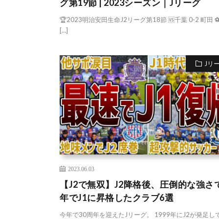
グ第19節 | 2023シーズン｜Jリーグ
🏆2023明治安田生命J2リーグ第18節 🆚千葉 0-2 町田 ⚽ 
[…]
Jリ
2023.06.03
【J2で無双】J2降格後、圧倒的な強さ
年でJ1に昇格したクラブ6選
今年で30周年を迎えたJリーグ。 1999年にJ2が発足し