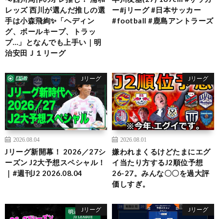
レッズ 西川が選んだ推しの選
ー#jリーグ #日本サッカー
手は小森飛絢✨「ヘディン
#football #鹿島アントラーズ
グ、ボールキープ、トラッ
プ…」となんでも上手い｜明
治安田Ｊ１リーグ
Jリーグ
Jリーグ
2026.08.04
2026.08.01
Jリーグ新開幕！ 2026／27シ
嫌われまくるけどたまにエグ
ーズン J2大予想スペシャル！
イ当たり方するJ2順位予想
｜#週刊J2 2026.08.04
26-27。みんな〇〇を過大評
価しすぎ。
Jリーグ
Jリーグ