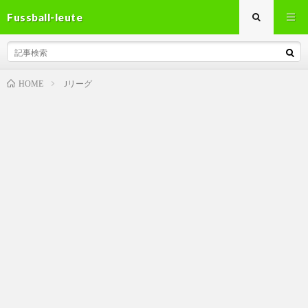
Fussball-leute
Jリーグ
HOME