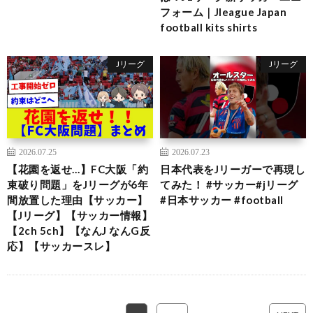
フォーム｜Jleague Japan
football kits shirts
Jリーグ
Jリーグ
2026.07.25
2026.07.23
【花園を返せ…】FC大阪「約
日本代表をJリーガーで再現し
束破り問題」をJリーグが6年
てみた！ #サッカー#jリーグ
間放置した理由【サッカー】
#日本サッカー #football
【Jリーグ】【サッカー情報】
【2ch 5ch】【なんJ なんG反
応】【サッカースレ】