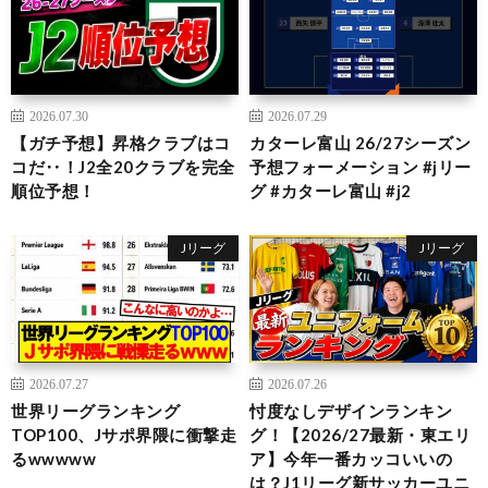
2026.07.30
2026.07.29
【ガチ予想】昇格クラブはコ
カターレ富山 26/27シーズン
コだ‥！J2全20クラブを完全
予想フォーメーション #jリー
順位予想！
グ #カターレ富山 #j2
Jリーグ
Jリーグ
2026.07.27
2026.07.26
世界リーグランキング
忖度なしデザインランキン
TOP100、Jサポ界隈に衝撃走
グ！【2026/27最新・東エリ
るwwwww
ア】今年一番カッコいいの
は？J1リーグ新サッカーユニ