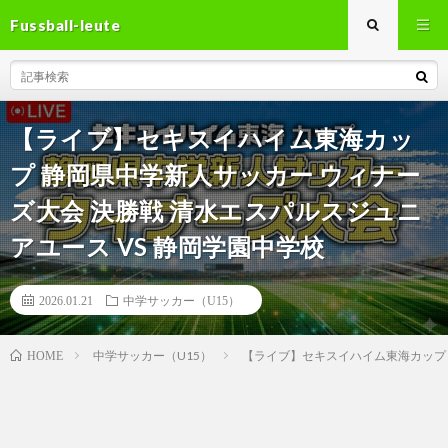
Fussball-leute
【ライブ】セキスイハイム東海カッ
プ 静岡県中学新人サッカー ウィナー
ズ大会 決勝戦 清水エスパルスジュニ
アユース VS 静岡学園中学校
2026.01.21
中学サッカー（U15）
中学サッカー（U15）
【ライブ】セキスイハイム東海カップ 
HOME