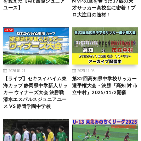
を変えた【AIE国際ジュニア
MVPの座を奪った17歳の天
ユース】
才サッカー高校生に密着！プ
ロ大注目の逸材！
2026.01.21
2025.11.03
【ライブ】セキスイハイム東
第32回高知県中学校サッカー
海カップ 静岡県中学新人サッ
選手権大会・決勝『高知 対 市
カー ウィナーズ大会 決勝戦
立中村』2025/11/2開催
清水エスパルスジュニアユー
ス VS 静岡学園中学校