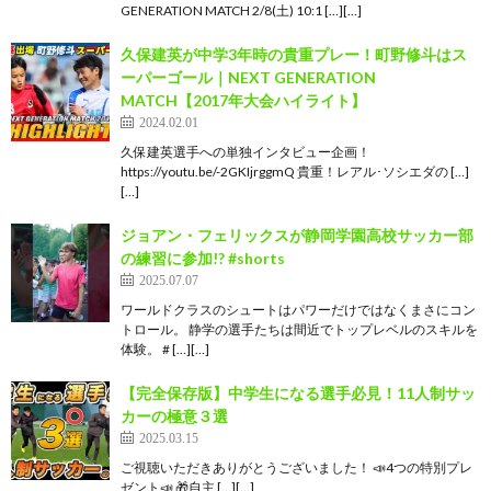
GENERATION MATCH 2/8(土) 10:1 […][…]
久保建英が中学3年時の貴重プレー！町野修斗はス
ーパーゴール｜NEXT GENERATION
MATCH【2017年大会ハイライト】
2024.02.01
久保建英選手への単独インタビュー企画！
https://youtu.be/-2GKIjrggmQ 貴重！レアル･ソシエダの […]
[…]
ジョアン・フェリックスが静岡学園高校サッカー部
の練習に参加!? #shorts
2025.07.07
ワールドクラスのシュートはパワーだけではなくまさにコン
トロール。 静学の選手たちは間近でトップレベルのスキルを
体験。 # […][…]
【完全保存版】中学生になる選手必見！11人制サッ
カーの極意３選
2025.03.15
ご視聴いただきありがとうございました！ 📣4つの特別プレ
ゼント📣 🎁自主 […][…]