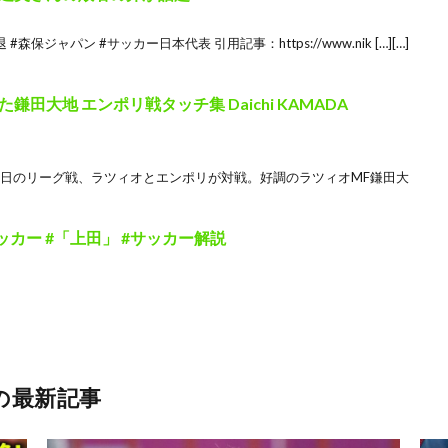
森保ジャパン #サッカー日本代表 引用記事：https://www.nik […][…]
田大地 エンポリ戦タッチ集 Daichi KAMADA
月12日のリーグ戦、ラツィオとエンポリが対戦。好調のラツィオMF鎌田大
カー #「上田」 #サッカー解説
の最新記事