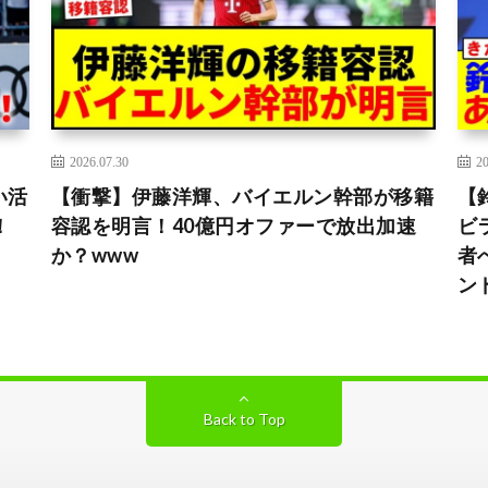
2026.07.30
20
い活
【衝撃】伊藤洋輝、バイエルン幹部が移籍
【
！
容認を明言！40億円オファーで放出加速
ビ
か？www
者
ン
Back to Top