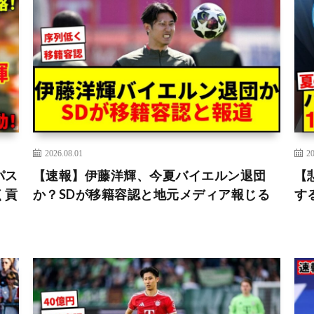
2026.08.01
20
パス
【速報】伊藤洋輝、今夏バイエルン退団
【
く貢
か？SDが移籍容認と地元メディア報じる
す