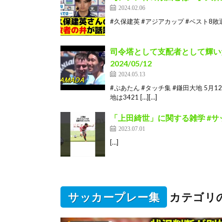
2024.02.06
#久保建英 #アジアカップ #ベスト8敗退 #
司令塔として支配者として輝いた鎌
2024/05/12
2024.05.13
#ぷあたん #タッチ集 #鎌田大地 5
地は3421 […][…]
「上田綺世」に関する雑学 #サッ
2023.07.01
[…]
サッカープレー集
カテゴリ