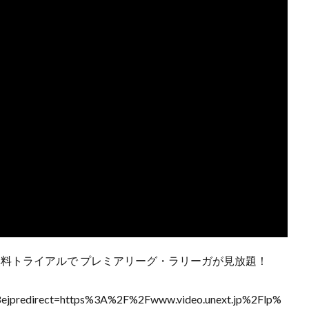
間の無料トライアルで プレミアリーグ・ラリーガが見放題！
redirect=https%3A%2F%2Fwww.video.unext.jp%2Flp%