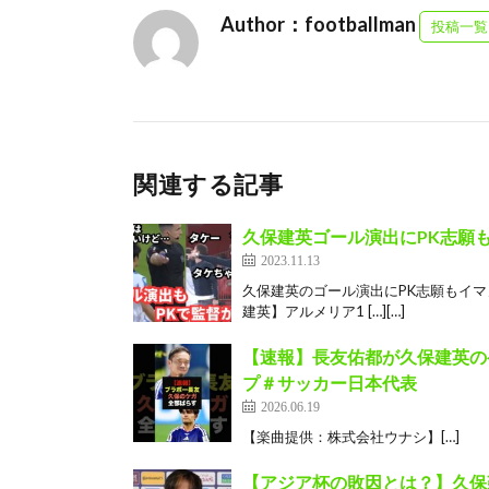
Author：footballman
投稿一覧
関連する記事
久保建英ゴール演出にPK志願
2023.11.13
久保建英のゴール演出にPK志願もイマ
建英】アルメリア1 […][…]
【速報】長友佑都が久保建英の
プ＃サッカー日本代表
2026.06.19
【楽曲提供：株式会社ウナシ】[…]
【アジア杯の敗因とは？】久保