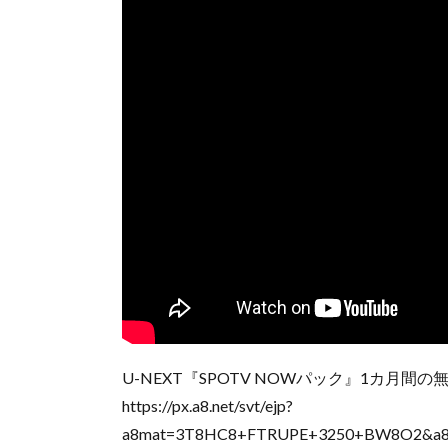
U-NEXT『SPOTV NOWパック』1カ月
https://px.a8.net/svt/ejp?
a8mat=3T8HC8+FTRUPE+3250+BW8O2&a8ejp