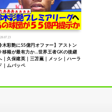
26.07.23
鈴木彩艶に55億円オファー】アストン
ラ移籍が最有力か…世界王者GKの後継
へ｜久保建英｜三苫薫｜メッシ｜ハーラ
ド｜ムバッペ