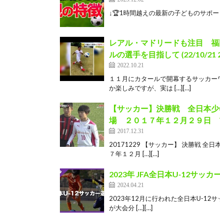
↓🏆1時間越えの最新の子どものサポート方法×メ
レアル・マドリードも注目 福
ルの選手を目指して (22/10/21 20
2022.10.21
１１月にカタールで開幕するサッカー
か楽しみですが、実は […][…]
【サッカー】決勝戦 全日本少
場 ２０１７年１２月２９日 7
2017.12.31
20171229 【サッカー】 決勝戦
７年１２月 […][…]
2023年 JFA全日本U-12サ
2024.04.21
2023年12月に行われた全日本U-1
が大会分 […][…]