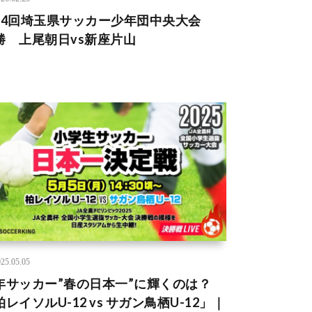
54回埼玉県サッカー少年団中央大会
勝 上尾朝日vs新座片山
25.05.05
年サッカー”春の日本一”に輝くのは？
柏レイソルU-12 vs サガン鳥栖U-12」｜