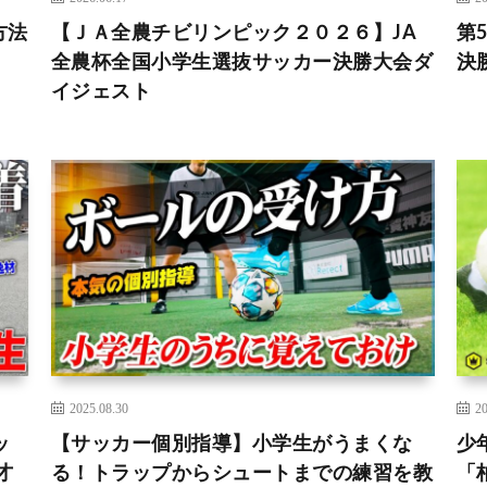
方法
【ＪＡ全農チビリンピック２０２６】JA
第
全農杯全国小学生選抜サッカー決勝大会ダ
決
イジェスト
2025.08.30
20
ッ
【サッカー個別指導】小学生がうまくな
少
才
る！トラップからシュートまでの練習を教
「