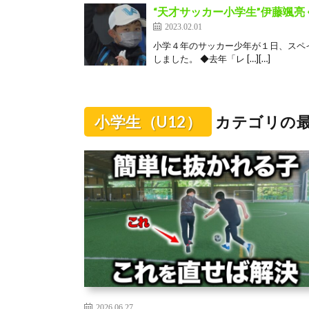
“天才サッカー小学生”伊藤颯
2023.02.01
小学４年のサッカー少年が１日、スペ
しました。 ◆去年「レ […][…]
小学生（U12）
カテゴリの
2026.06.27