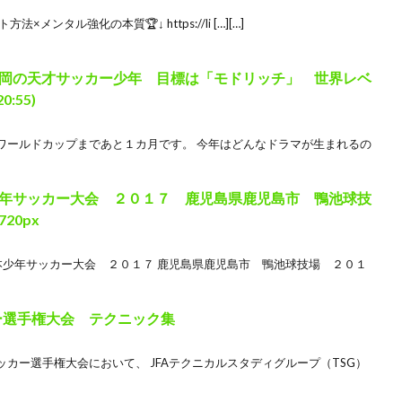
ンタル強化の本質🏆↓ https://li […][…]
岡の天才サッカー少年 目標は「モドリッチ」 世界レベ
:55)
ワールドカップまであと１カ月です。 今年はどんなドラマが生まれるの
年サッカー大会 ２０１７ 鹿児島県鹿児島市 鴨池球技
20px
 全日本少年サッカー大会 ２０１７ 鹿児島県鹿児島市 鴨池球技場 ２０１
ッカー選手権大会 テクニック集
2サッカー選手権大会において、 JFAテクニカルスタディグループ（TSG）