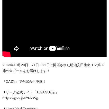
2023年10月20日、21日・22日に開催された明治安田生命Ｊ２第39
節の全ゴールをお届けします！
「DAZN」で全試合生中継！
Ｊリーグ公式サイト「J.LEAGUE.jp」
https://goo.gl/kYNZWg
Ｊリーグ公式Facebook