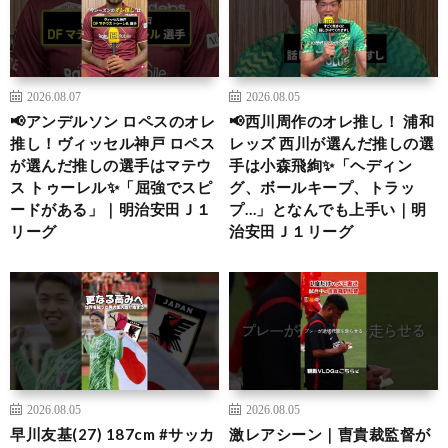
2026.08.07
2026.08.05
📢アンデルソン ロペスのオレ
📢西川周作のオレ推し！ 浦和
推し！ヴィッセル神戸 ロペス
レッズ 西川が選んだ推しの選
が選んだ推しの選手はマテウ
手は小森飛絢✨「ヘディン
ス トゥーレル✨「屈強でスピ
グ、ボールキープ、トラッ
ードがある」｜明治安田Ｊ１
プ…」となんでも上手い｜明
リーグ
治安田Ｊ１リーグ
2026.08.05
2026.08.05
早川友基(27) 187cm #サッカ
激レアシーン｜曺貴裁監督が