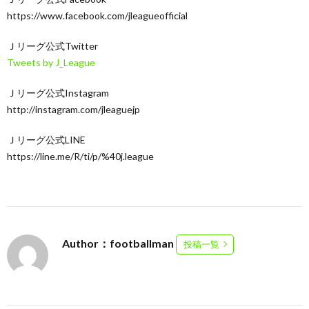
https://www.facebook.com/jleagueofficial
Ｊリーグ公式Twitter
Tweets by J_League
Ｊリーグ公式Instagram
http://instagram.com/jleaguejp
Ｊリーグ公式LINE
https://line.me/R/ti/p/%40j.league
Author：footballman
投稿一覧