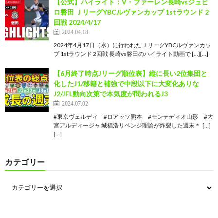
【公式】ハイライト：V・ファーレン長崎vsジュビ
ロ磐田 ＪリーグYBCルヴァンカップ 1stラウンド 2
回戦 2024/4/17
2024.04.18
2024年4月17日（水）に行われたＪリーグYBCルヴァンカッ
プ 1stラウンド 2回戦 長崎vs磐田のハイライト動画で […][…]
【6月終了時点Jリーグ順位表】縦に長い2位集団と
化したJ1/移籍と補強で中段以下に大変化ありな
J2/JFL動向次第で本気度が問われるJ3
2024.07.02
#東京ヴェルディ #ロアッソ熊本 #モンテディオ山形 #大
宮アルディージャ 城福浩リベンジ理論が炸裂した週末＊  […]
[…]
カテゴリー