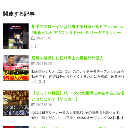
関連する記事
相手のスローインは邪魔する町田ゼルビア #shorts
#町田ゼルビア #コンサドーレ #Jリーグ #サッカー
2024.10.01
[…]
鹿島を破壊した初J1岡山の規格外外国人
2025.01.25
動画のシナリオは2ch(5ch)のスレッドをモチーフとした反応
動画です。 内容は分かりやすくするために再構成・改変を行
い […][…]
【ゆっくり解説】Jリーグの大魔境に存在する…J2沼
とはなにか？【サッカー】
2025.05.20
今回は日本サッカー界の大魔境J２ その沼事情を語ります。
ぜひご覧ください。 〈目次〉 00:00 オープニング 00: […][…]