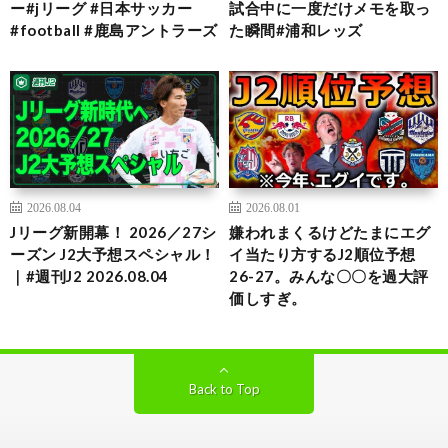
ー#jリーグ #日本サッカー
試合中に一度だけメモを取っ
#football #鹿島アントラーズ
た瞬間#浦和レッズ
2026.08.04
2026.08.01
Jリーグ新開幕！ 2026／27シ
嫌われまくるけどたまにエグ
ーズン J2大予想スペシャル！
イ当たり方するJ2順位予想
｜#週刊J2 2026.08.04
26-27。みんな〇〇を過大評
価しすぎ。
Back to Top