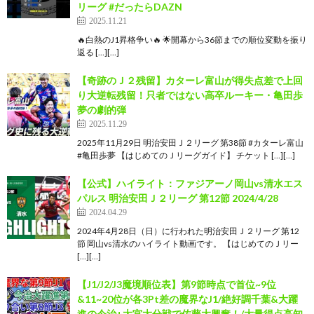
リーグ #だったらDAZN
2025.11.21
🔥白熱のJ1昇格争い🔥 🌟開幕から36節までの順位変動を振り
返る […][…]
【奇跡のＪ２残留】カターレ富山が得失点差で上回
り大逆転残留！只者ではない高卒ルーキー・亀田歩
夢の劇的弾
2025.11.29
2025年11月29日 明治安田Ｊ２リーグ 第38節 #カターレ富山
#亀田歩夢 【はじめてのＪリーグガイド】 チケット […][…]
【公式】ハイライト：ファジアーノ岡山vs清水エス
パルス 明治安田Ｊ２リーグ 第12節 2024/4/28
2024.04.29
2024年4月28日（日）に行われた明治安田Ｊ２リーグ 第12
節 岡山vs清水のハイライト動画です。 【はじめてのＪリー
[…][…]
【J1/J2/J3魔境順位表】第9節時点で首位~9位
&11~20位が各3Pt差の魔界なJ1/絶好調千葉&大躍
進の今治+大宮大分戦で佐藤大興奮！/大量得点高知