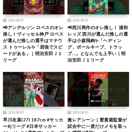
2026.08.07
2026.08.05
📢アンデルソン ロペスのオレ
📢西川周作のオレ推し！ 浦和
推し！ヴィッセル神戸 ロペス
レッズ 西川が選んだ推しの選
が選んだ推しの選手はマテウ
手は小森飛絢✨「ヘディン
ス トゥーレル✨「屈強でスピ
グ、ボールキープ、トラッ
ードがある」｜明治安田Ｊ１
プ…」となんでも上手い｜明
リーグ
治安田Ｊ１リーグ
2026.08.05
2026.08.05
早川友基(27) 187cm #サッカ
激レアシーン｜曺貴裁監督が
ー#jリーグ #日本サッカー
試合中に一度だけメモを取っ