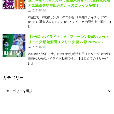
と宮脇茂夫や樺山諒乃介らのゴラッソ多数！
2025.04.08
#順位表 #京都サンガ #FC今治 #高知ユナイテッドSC
04/10に重大発表をしますぜ…＊ ミルアカの歴史上一番ビ […]
[…]
【公式】ハイライト：V・ファーレン長崎vs大分ト
リニータ 明治安田Ｊ２リーグ 第22節 2025/7/5
2025.07.06
2025年7月5日（土）に行われた明治安田Ｊ２リーグ 第22節
長崎vs大分のハイライト動画です。 【はじめてのＪリーグ
[…][…]
カテゴリー