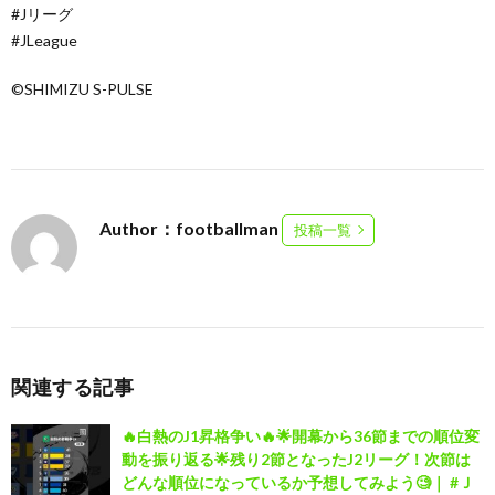
#Jリーグ
#JLeague
©SHIMIZU S-PULSE
Author：footballman
投稿一覧
関連する記事
🔥白熱のJ1昇格争い🔥🌟開幕から36節までの順位変
動を振り返る🌟残り2節となったJ2リーグ！次節は
どんな順位になっているか予想してみよう🧐｜ #Ｊ