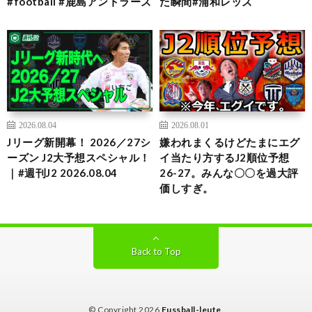
#football #鹿島アントラーズ
た瞬間#浦和レッズ
2026.08.04
2026.08.01
Jリーグ新開幕！ 2026／27シ
嫌われまくるけどたまにエグ
ーズン J2大予想スペシャル！
イ当たり方するJ2順位予想
｜#週刊J2 2026.08.04
26-27。みんな〇〇を過大評
価しすぎ。
Back to Top
© Copyright 2026
Fussball-leute
.