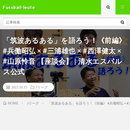
Fussball-leute
「筑波あるある」を語ろう！《前編》
#兵働昭弘 × #三浦雄也 × #西澤健太 ×
#山原怜音 【座談会】 | 清水エスパル
ス公式
2023.10.15
Jリーグ
Jリーグ
「筑波あるある」を語ろう！《前編》 #兵働昭弘 × #三
HOME