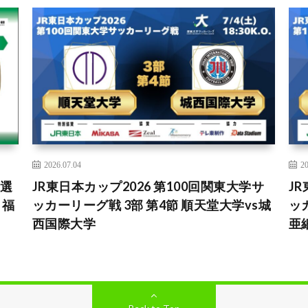
2026.07.04
20
ー選
JR東日本カップ2026 第100回関東大学サ
J
 福
ッカーリーグ戦 3部 第4節 順天堂大学vs城
ッ
西国際大学
亜