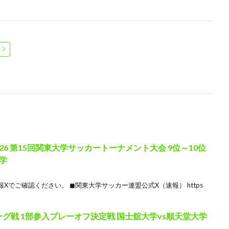
6 第15回関東大学サッカートーナメント大会 9位～10位
大学
でご確認ください。 ◼関東大学サッカー連盟公式X（速報） https
ーグ戦 1部参入プレーオフ決定戦 国士舘大学vs順天堂大学