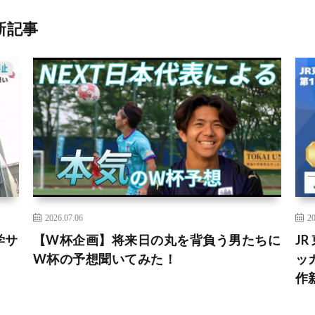
新記事
2026.07.06
20
学サ
【W杯企画】将来日の丸を背負う男たちに
JR
W杯の予想聞いてみた！
ッ
作