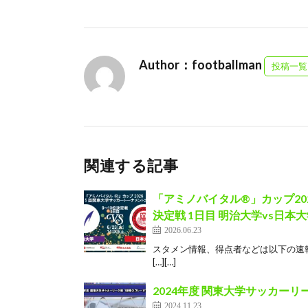
Author：footballman
投稿一覧
関連する記事
「アミノバイタル®」カップ202
決定戦 1日目 明治大学vs日本
2026.06.23
スタメン情報、得点者などは以下の速報X
[…][…]
2024年度 関東大学サッカーリ
2024.11.23