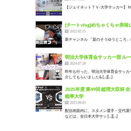
【ジェイネットＴＶ-大学サッカー】 https://www
[チートvlog]めちゃくちゃ
2022.02.15
新チャンネル 「畠のそうゆうところ」はこちらから h
明治大学体育会サッカー部 ルームツ
2024.07.28
昨年も行った、明治大学体育会サッカ
介してもらいました& […][…]
2025年度 第49回 総理大臣
能率大学
2025.09.03
配信画面内に、スタメン選手・交代選
などは、全日本大学サッ […][…]