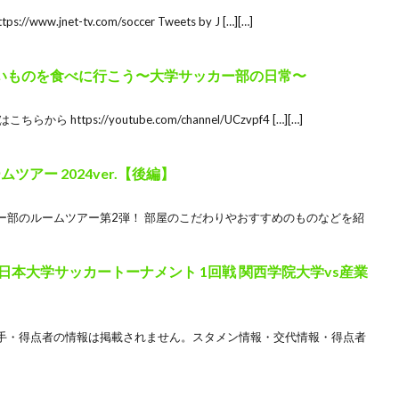
.jnet-tv.com/soccer Tweets by J […][…]
美味いものを食べに行こう〜大学サッカー部の日常〜
ttps://youtube.com/channel/UCzvpf4 […][…]
アー 2024ver.【後編】
ー部のルームツアー第2弾！ 部屋のこだわりやおすすめのものなどを紹
杯 全日本大学サッカートーナメント 1回戦 関西学院大学vs産業
手・得点者の情報は掲載されません。スタメン情報・交代情報・得点者