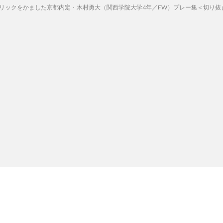
をかました京都内定・木村勇大（関西学院大学4年／FW）プレー集＜切り抜き＞｜DEN