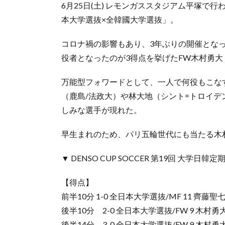
6月25日(土) レモンガススタジアム平塚で行われた
本大学選抜×全韓國大学選抜」。
コロナ禍の影響もあり、3年ぶりの開催とな
役者となったのが3得点を挙げたFW木村勇大
万能型フォワードとして、一人で何役もこな
（鹿島/法政大）や林大地（シント=トロイデ
しみな選手が現れた。
早生まれのため、パリ五輪世代にも当たる木
▼ DENSO CUP SOCCER 第19回 大学
【得点】
前半10分 1-0 全日本大学選抜/MF 11 齊藤
後半10分 2-0 全日本大学選抜/FW 9 木村
後半14分 3-0 全日本大学選抜/FW 9 木村