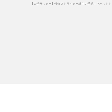
【大学サッカー】怪物ストライカー誕生の予感！？ハットトリック