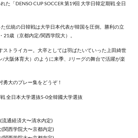
「DENSO CUP SOCCER 第19回 大学日韓定期戦 全日
った伝統の日韓戦は大学日本代表が韓国を圧倒。勝利の立
・21歳（京都内定/関西学院大）。
すストライカー。大卒としては羽ばたいていった上田綺世
ン/大阪体育大）のように来季、Jリーグの舞台で活躍が楽
村勇大のプレー集をどうぞ！
日韓定期戦 全日本大学選抜5-0全韓國大学選抜
聖七(流通経済大〜清水内定)
勇大(関西学院大〜京都内定)
勇大(関西学院大〜京都内定)