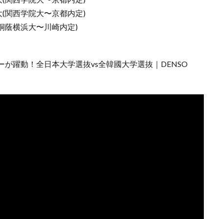
勇大(関西学院大〜京都内定)
新(桐蔭横浜大〜川崎内定)
が躍動！全日本大学選抜vs全韓國大学選抜｜DENSO