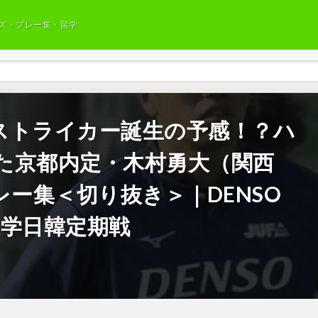
ズ・プレー集・留学
ストライカー誕生の予感！？ハ
た京都内定・木村勇大（関西
レー集＜切り抜き＞｜DENSO
回 大学日韓定期戦