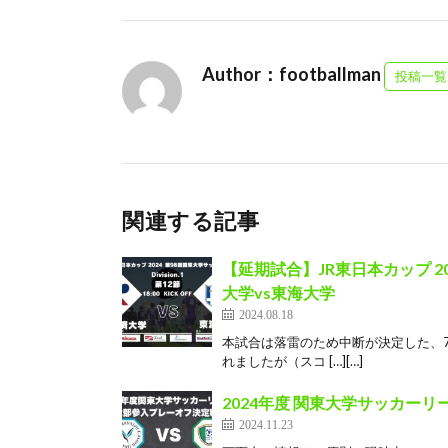
Author：footballman
投稿一覧
関連する記事
【延期試合】JR東日本カップ 20
大学vs東海大学
2024.08.18
本試合は落雷のため中断が決定した、7
れましたが（スコ […][…]
2024年度 関東大学サッカーリ
2024.11.23