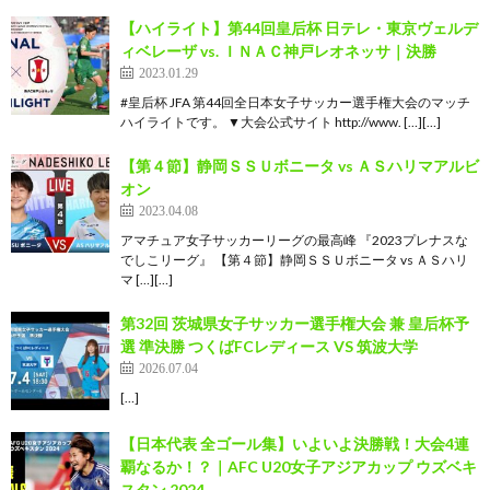
【ハイライト】第44回皇后杯 日テレ・東京ヴェルデ
ィベレーザ vs. ＩＮＡＣ神戸レオネッサ｜決勝
2023.01.29
#皇后杯 JFA 第44回全日本女子サッカー選手権大会のマッチ
ハイライトです。 ▼大会公式サイト http://www. […][…]
【第４節】静岡ＳＳＵボニータ vs ＡＳハリマアルビ
オン
2023.04.08
アマチュア女子サッカーリーグの最高峰 『2023プレナスな
でしこリーグ』 【第４節】静岡ＳＳＵボニータ vs ＡＳハリ
マ […][…]
第32回 茨城県女子サッカー選手権大会 兼 皇后杯予
選 準決勝 つくばFCレディース VS 筑波大学
2026.07.04
[…]
【日本代表 全ゴール集】いよいよ決勝戦！大会4連
覇なるか！？｜AFC U20女子アジアカップ ウズベキ
スタン 2024