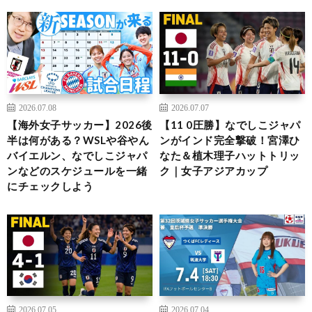
2026.07.08
2026.07.07
【海外女子サッカー】2026後
【11 0圧勝】なでしこジャパ
半は何がある？WSLや谷やん
ンがインド完全撃破！宮澤ひ
バイエルン、なでしこジャパ
なた＆植木理子ハットトリッ
ンなどのスケジュールを一緒
ク｜女子アジアカップ
にチェックしよう
2026.07.05
2026.07.04