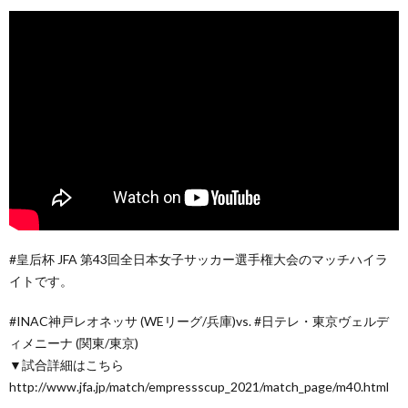
#皇后杯 JFA 第43回全日本女子サッカー選手権大会のマッチハイラ
イトです。
#INAC神戸レオネッサ (WEリーグ/兵庫)vs. #日テレ・東京ヴェルデ
ィメニーナ (関東/東京)
▼試合詳細はこちら
http://www.jfa.jp/match/empressscup_2021/match_page/m40.html