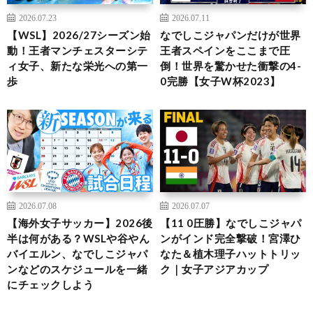
2026.07.23
2026.07.11
【WSL】2026/27シーズン始
なでしこジャパンだけが世界
動！王者マンチェスターシテ
王者スペインをここまで圧
ィ女子、新たな栄光への第一
倒！世界を驚かせた衝撃の4-
歩
0完勝【女子W杯2023】
2026.07.08
2026.07.07
【海外女子サッカー】2026後
【11 0圧勝】なでしこジャパ
半は何がある？WSLや谷やん
ンがインド完全撃破！宮澤ひ
バイエルン、なでしこジャパ
なた＆植木理子ハットトリッ
ンなどのスケジュールを一緒
ク｜女子アジアカップ
にチェックしよう