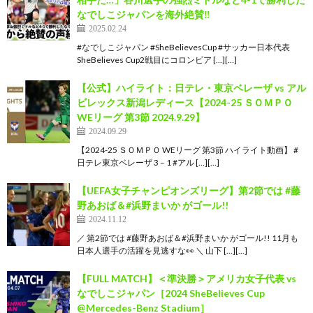
なでしこジャパンを海外絶賛‼︎
2025.02.24
#なでしこジャパン #SheBelievesCup #サッカー日本代表
SheBelieves Cup2戦目にコロンビア […][…]
【公式】ハイライト：日テレ・東京ベレーザ vs アル
ビレックス新潟レディース【2024-25 ＳＯＭＰＯ
WEリーグ 第3節 2024.9.29】
2024.09.29
【2024-25 ＳＯＭＰＯ WEリーグ 第3節 ハイライト動画】 #
日テレ東京ベレーザ 3 – 1 #アル […][…]
【UEFA女子チャンピオンズリーグ】第2節では #藤
野あおば＆#浜野まいか がゴール!!
2024.11.12
／ 第2節では #藤野あおば＆#浜野まいか がゴール!! 11月も
日本人選手の活躍を見逃すな👀 ＼ 山下 […][…]
【FULL MATCH】＜準決勝＞アメリカ女子代表 vs
なでしこジャパン［2024 SheBelieves Cup
@Mercedes-Benz Stadium］