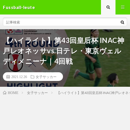
Fussball-leute
【ハイライト】第43回皇后杯 INAC神
戸レオネッサvs.日テレ・東京ヴェル
ディメニーナ｜4回戦
2021.12.26
女子サッカー
女子サッカー
【ハイライト】第43回皇后杯 INAC神戸レオ
HOME