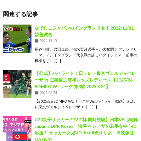
関連する記事
なでしこジャパンvsイングランド女子 2022/11/11
親善試合
2022.11.13
長谷川唯、岩渕真奈、清水梨紗選手らが大奮闘！ フレンドリ
ーマッチ、イングランド代表戦の詳しいダイジェスト 前半の
模様をじ […][…]
【公式】ハイライト：日テレ・東京ヴェルディベレ
ーザ vs 三菱重工浦和レッズレディース【2025/26
SOMPO WEリーグ 第3節 2025.8.24】
2025.08.24
【2025/26 SOMPO WEリーグ 第3節 ハイライト動画】 #日テ
レ東京ヴェルディベレーザ 0 – […][…]
U20女子サッカーアジア杯 同時視聴】日本VS北朝鮮
Japan v DPR Korea 決勝 ベレーザの若手を中心に
応援！ サッカー女児VTuber #光りりあ ※映像は
DAZNで