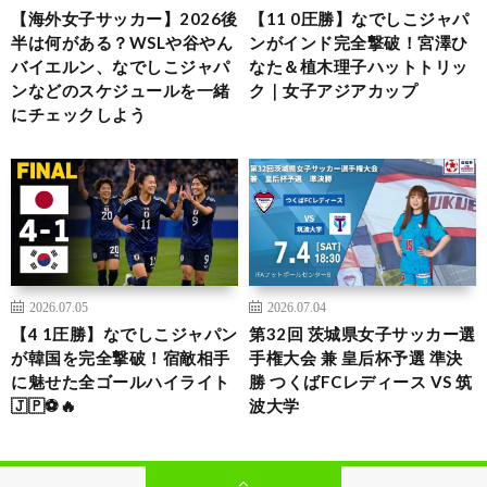
【海外女子サッカー】2026後
【11 0圧勝】なでしこジャパ
半は何がある？WSLや谷やん
ンがインド完全撃破！宮澤ひ
バイエルン、なでしこジャパ
なた＆植木理子ハットトリッ
ンなどのスケジュールを一緒
ク｜女子アジアカップ
にチェックしよう
2026.07.05
2026.07.04
【4 1圧勝】なでしこジャパン
第32回 茨城県女子サッカー選
が韓国を完全撃破！宿敵相手
手権大会 兼 皇后杯予選 準決
に魅せた全ゴールハイライト
勝 つくばFCレディース VS 筑
🇯🇵⚽🔥
波大学