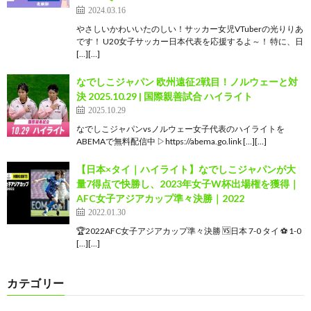
2024.03.16
やさしいかわいいたのしい！サッカー女児VTuberの光りりあ
です！ U20女子サッカー日本代表を応援するよ～！ 特に、日
[…][…]
なでしこジャパン 欧州遠征2戦目！ノルウェーと対
決 2025.10.29 | 国際親善試合 ハイライト
2025.10.29
なでしこジャパンvsノルウェー女子代表のハイライトを
ABEMAで無料配信中 ▷https://abema.go.link […][…]
【日本×タイ｜ハイライト】なでしこジャパンが大
量7得点で快勝し、2023年女子W杯出場権を獲得｜
AFC女子アジアカップ準々決勝｜2022
2022.01.30
🏆2022AFC女子アジアカップ準々決勝 🆚日本 7-0 タイ ⚽ 1-0
[…][…]
カテゴリー