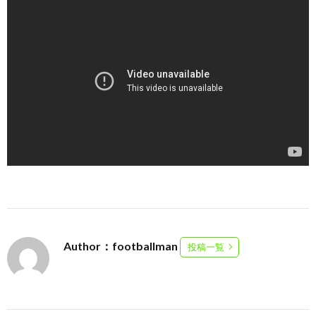
Author：footballman
投稿一覧