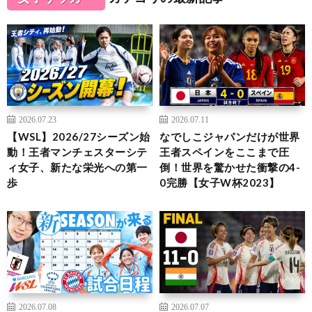
2026.07.23
2026.07.11
【WSL】2026/27シーズン始
なでしこジャパンだけが世界
動！王者マンチェスターシテ
王者スペインをここまで圧
ィ女子、新たな栄光への第一
倒！世界を驚かせた衝撃の4-
歩
0完勝【女子W杯2023】
2026.07.08
2026.07.07