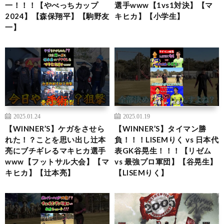
一！！！【やべっちカップ
選手www【1vs1対決】【マ
2024】【森保翔平】【駒野友
キヒカ】【小学生】
一】
2025.01.24
2025.01.19
【WINNER’S】ケガをさせら
【WINNER’S】タイマン勝
れた！？ことを思い出し辻本
負！！！LISEMりく vs 日本代
亮にブチギレるマキヒカ選手
表GK谷晃生！！！【リゼム
www【フットサル大会】【マ
vs 最強プロ軍団】【谷晃生】
キヒカ】【辻本亮】
【LISEMりく】