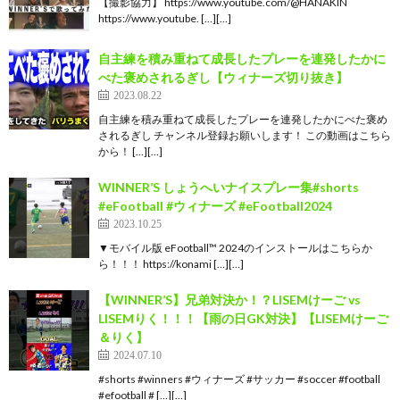
【撮影協力】 https://www.youtube.com/@HANAKIN
https://www.youtube. […][…]
自主練を積み重ねて成長したプレーを連発したかに
べた褒めされるぎし【ウィナーズ切り抜き】
2023.08.22
自主練を積み重ねて成長したプレーを連発したかにべた褒め
されるぎし チャンネル登録お願いします！ この動画はこちら
から！ […][…]
WINNER’S しょうへいナイスプレー集#shorts
#eFootball #ウィナーズ #eFootball2024
2023.10.25
▼モバイル版 eFootball™ 2024のインストールはこちらか
ら！！！ https://konami […][…]
【WINNER’S】兄弟対決か！？LISEMけーご vs
LISEMりく！！！【雨の日GK対決】【LISEMけーご
＆りく】
2024.07.10
#shorts #winners #ウィナーズ #サッカー #soccer #football
#efootball # […][…]