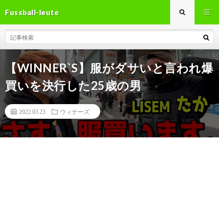
Fussball-leute
【WINNER`S】服がダサいと言われ爆
買いを決行した25歳の男
2022.03.23
ウィナーズ