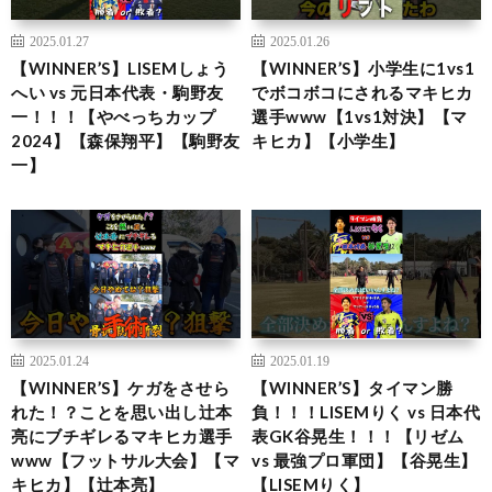
2025.01.27
2025.01.26
【WINNER’S】LISEMしょう
【WINNER’S】小学生に1vs1
へい vs 元日本代表・駒野友
でボコボコにされるマキヒカ
一！！！【やべっちカップ
選手www【1vs1対決】【マ
2024】【森保翔平】【駒野友
キヒカ】【小学生】
一】
2025.01.24
2025.01.19
【WINNER’S】ケガをさせら
【WINNER’S】タイマン勝
れた！？ことを思い出し辻本
負！！！LISEMりく vs 日本代
亮にブチギレるマキヒカ選手
表GK谷晃生！！！【リゼム
www【フットサル大会】【マ
vs 最強プロ軍団】【谷晃生】
キヒカ】【辻本亮】
【LISEMりく】