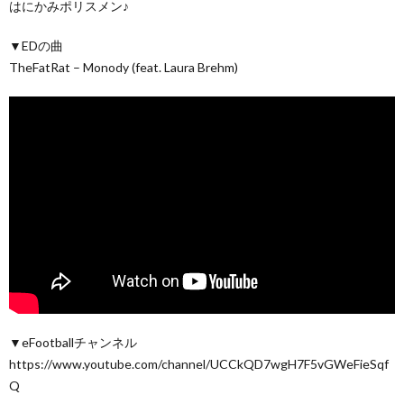
はにかみポリスメン♪
▼EDの曲
TheFatRat – Monody (feat. Laura Brehm)
▼eFootballチャンネル
https://www.youtube.com/channel/UCCkQD7wgH7F5vGWeFieSqf
Q