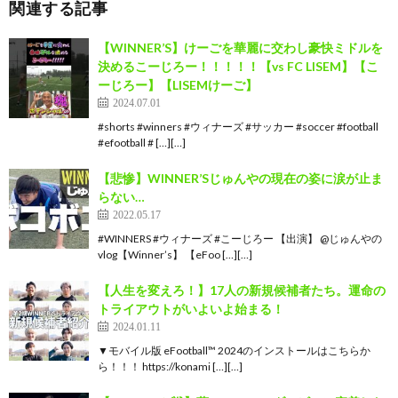
関連する記事
【WINNER’S】けーごを華麗に交わし豪快ミドルを
決めるこーじろー！！！！！【vs FC LISEM】【こ
ーじろー】【LISEMけーご】
2024.07.01
#shorts #winners #ウィナーズ #サッカー #soccer #football
#efootball # […][…]
【悲惨】WINNER’Sじゅんやの現在の姿に涙が止ま
らない…
2022.05.17
#WINNERS #ウィナーズ #こーじろー 【出演】 @じゅんやの
vlog【Winner’s】 【eFoo […][…]
【人生を変えろ！】17人の新規候補者たち。運命の
トライアウトがいよいよ始まる！
2024.01.11
▼モバイル版 eFootball™ 2024のインストールはこちらか
ら！！！ https://konami […][…]