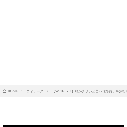
ウィナーズ
【WINNER`S】服がダサいと言われ爆買いを決行
HOME