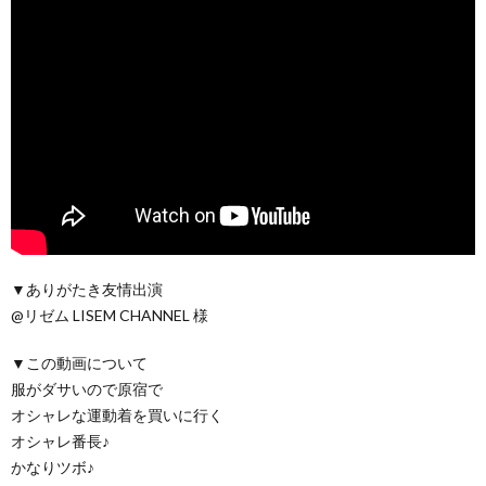
▼ありがたき友情出演
@リゼム LISEM CHANNEL 様
▼この動画について
服がダサいので原宿で
オシャレな運動着を買いに行く
オシャレ番長♪
かなりツボ♪