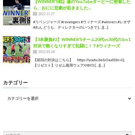
【WINNER’S戦】蓮のYouTubeダービーに密着した
ら、おにに悲劇が起きました…
2022.11.27
#リベンジャーズ #revengers #ウィナーズ #winners #レオザ
#れん どうも、ディレクターのいつきで […][…]
【3本勝負#2】WINNER’Sチーム20代vs30代の1vs1
対決で熱くなりすぎて乱闘に！？#ウィナーズ
2022.05.24
【前回の対決はこちら】 https://youtu.be/uOaxI03n-iQ
【リゼスト】リゼム着用ウェアやBY3 […][…]
カテゴリー