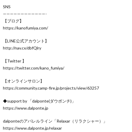
SNS
————————————-
【ブログ】
https://kanofumiya.com/
【LINE公式アカウント】
http://nav.cx/dbfQlry
【Twitter 】
https://twitter.com/kano_fumiya/
【オンラインサロン】
https://community.camp-fire.jp/projects/view/63257
◆support by 「dalponte(ダウポンチ)」
https://www.dalponte.jp
dalponteのアパレルライン「Relaxar（リラクシャー）」
https://www.dalponte.jp/relaxar