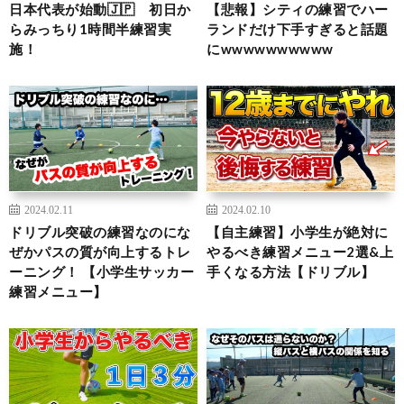
日本代表が始動🇯🇵 初日か
【悲報】シティの練習でハー
らみっちり1時間半練習実
ランドだけ下手すぎると話題
施！
にwwwwwwwwww
2024.02.11
2024.02.10
ドリブル突破の練習なのにな
【自主練習】小学生が絶対に
ぜかパスの質が向上するトレ
やるべき練習メニュー2選&上
ーニング！ 【小学生サッカー
手くなる方法【ドリブル】
練習メニュー】