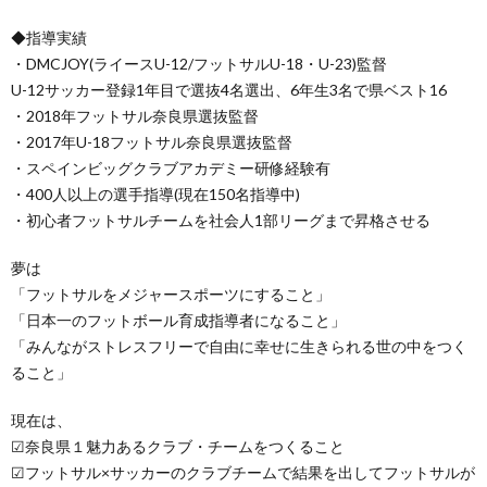
◆指導実績
・DMCJOY(ライースU-12/フットサルU-18・U-23)監督
U-12サッカー登録1年目で選抜4名選出、6年生3名で県ベスト16
・2018年フットサル奈良県選抜監督
・2017年U-18フットサル奈良県選抜監督
・スペインビッグクラブアカデミー研修経験有
・400人以上の選手指導(現在150名指導中)
・初心者フットサルチームを社会人1部リーグまで昇格させる
夢は
「フットサルをメジャースポーツにすること」
「日本一のフットボール育成指導者になること」
「みんながストレスフリーで自由に幸せに生きられる世の中をつく
ること」
現在は、
☑︎奈良県１魅力あるクラブ・チームをつくること
☑︎フットサル×サッカーのクラブチームで結果を出してフットサルが