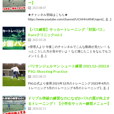
ー】
2023.08.07
★チャンネル登録はこちら★
https://www.youtube.com/channel/UCHHHsRNfUopr6 […][…]
【パス練習】サッカートレーニング「対面パス」
Itaruクリニックvol.1
2022.03.26
○管理人より 今後このチャンネルでこんな動画が見たい！ も
っとこうした方が見やすいよ！ など感じたことをなんでもコ
メント […][…]
パリサンジェルマン シュート練習 2021.12~2022.8
PSG: Shooting Practice
2022.08.25
PSG公式より使用 2021年12月のトレーニング 2022年4月の
トレーニング 5月のトレーニング 8月のトレーニング […][…]
ドリブル突破の練習なのになぜかパスの質が向上す
るトレーニング！ 【小学生サッカー練習メニュー】
2024.02.11