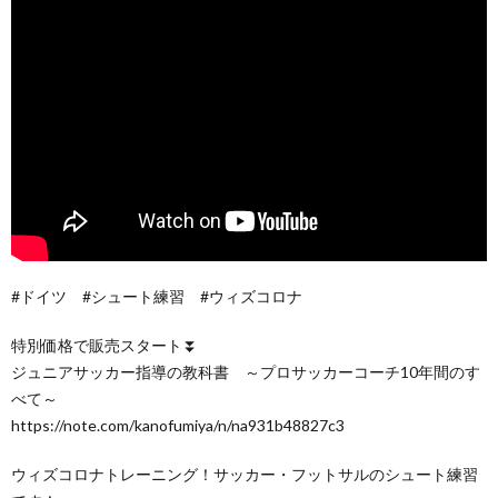
#ドイツ #シュート練習 #ウィズコロナ
特別価格で販売スタート⏬
ジュニアサッカー指導の教科書 ～プロサッカーコーチ10年間のす
べて～
https://note.com/kanofumiya/n/na931b48827c3
ウィズコロナトレーニング！サッカー・フットサルのシュート練習