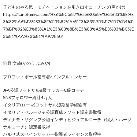
‪子どものやる気・モチベーションを引き出すコーチング(声かけ) ‬
‪https://kanofumiya.com/%E6%8C%87%E5%B0%8E%E3%83%8E%E
3%82%A6%E3%83%8F%E3%82%A6%E3%83%BB%E7%B7%B4%E
7%BF%92%E3%83%A1%E3%83%8B%E3%83%A5%E3%83%BC%E
3%81%AA%E3%81%A9/2850/‬
—————————————
狩野 文哉(かのう ふみや)
プロフットボール指導者×インフルエンサー
JFA公認フットサルB級サッカーC級コーチ
SNSフォロワー総計4万人
イタリア(ローマ)フットサル短期留学経験有
イタリア・ペルージャ公認育成メソッド認定書取得
ディナモ・ザグレブ公認インディビジュアルコーチ（個人・パーソ
ナルコーチ）認定書取得
バルサ式スペインサッカー指導者ライセンス取得中