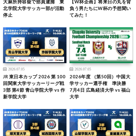
大麻所持容疑で部員逮捕 東
【W杯企画】将来日の丸を背
北学院大学サッカー部が活動
負う男たちにW杯の予想聞い
停止
てみた！
2026.07.05
2026.07.05
JR 東日本カップ 2026 第 100
2026年度 （第50回）中国大
回関東大学サッカーリーグ戦
学サッカー選手権 準決勝
3部 第4節 青山学院大学 vs 作
7月4日 広島経済大学 vs 福山
新学院大学
大学