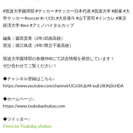
#筑波大学蹴球部 #サッカー #サッカー日本代表 #筑波大学 #創峯 #大
学サッカー #soccer #バズれ #大谷湊斗 #山下景司 #インカレ #東京
経済大学 #avc #アミノバイタルカップ
編集：森田昊青（2年/武南高校）
実況：堀江珠丞（4年/県立千葉高校）
筑波大学蹴球部の各種SNSにて試合情報を発信しています！
ぜひ合わせてご覧ください！
◆チャンネル登録はこちら↓
https://www.youtube.com/channel/UCn3AJjcM-euEclXJhj3cHDA
◆ホームページ↓
https://www.tsukubashukyu.com
◆ツイッター↓
Posts by Tsukuba_shukyu