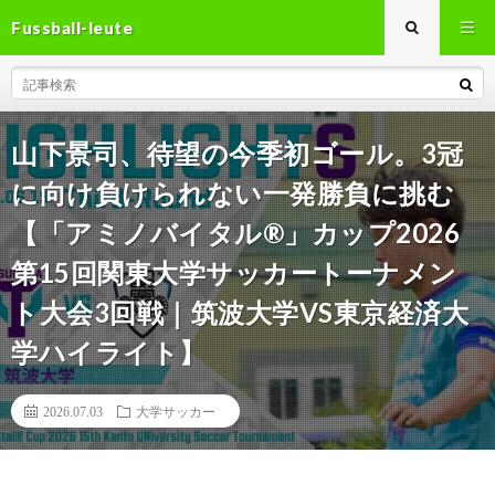
Fussball-leute
山下景司、待望の今季初ゴール。3冠
に向け負けられない一発勝負に挑む
【「アミノバイタル®」カップ2026
第15回関東大学サッカートーナメン
ト大会3回戦｜筑波大学VS東京経済大
学ハイライト】
2026.07.03
大学サッカー