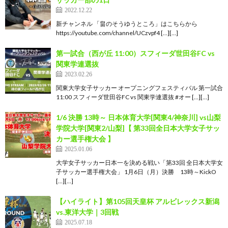
2022.12.22
新チャンネル 「畠のそうゆうところ」はこちらから
https://youtube.com/channel/UCzvpf4 […][…]
第一試合（西が丘 11:00）スフィーダ世田谷FC vs
関東学連選抜
2023.02.26
関東大学女子サッカー オープニングフェスティバル 第一試合
11:00 スフィーダ世田谷FC vs 関東学連選抜 #オー […][…]
1/6 決勝 13時～ 日本体育大学[関東4/神奈川] vs山梨
学院大学[関東2/山梨]【 第33回全日本大学女子サッ
カー選手権大会 】
2025.01.06
大学女子サッカー日本一を決める戦い「第33回 全日本大学女
子サッカー選手権大会」 1月6日（月）決勝 13時～KickO
[…][…]
【ハイライト】第105回天皇杯 アルビレックス新潟
vs.東洋大学｜3回戦
2025.07.18