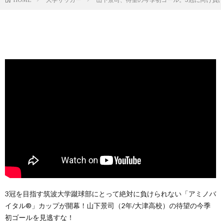
3冠を目指す筑波大学蹴球部にとって絶対に負けられない「アミノバ
イタル®」カップが開幕！山下景司（2年/大津高校）の待望の今季
初ゴールを見逃すな！