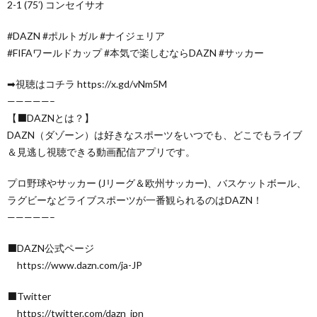
2-1 (75′) コンセイサオ
#DAZN #ポルトガル #ナイジェリア
#FIFAワールドカップ #本気で楽しむならDAZN #サッカー
➡視聴はコチラ https://x.gd/vNm5M
—————–
【⬛DAZNとは？】
DAZN（ダゾーン）は好きなスポーツをいつでも、どこでもライブ
＆見逃し視聴できる動画配信アプリです。
プロ野球やサッカー (Jリーグ＆欧州サッカー)、バスケットボール、
ラグビーなどライブスポーツが一番観られるのはDAZN！
—————–
⬛DAZN公式ページ
https://www.dazn.com/ja-JP
⬛Twitter
https://twitter.com/dazn_jpn