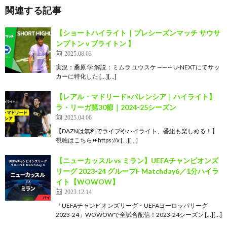
関連する記事
【ショートハイライト｜プレシーズンマッチ サウサ
ンプトン v ブライトン 】
2025.08.03
実況：桑原 学 解説：ミムラ ユウスケ ——— U-NEXTにてサッ
カーに特化した […][…]
【レアル・マドリード×バレンシア｜ハイライト】
ラ・リーガ第30節｜2024-25シーズン
2025.04.06
【DAZNは無料でライブやハイライト、番組も楽しめる！】
視聴はこちら⏩️https://x […][…]
【ニューカッスル vs ミラン】UEFAチャンピオンズ
リーグ 2023-24 グループF Matchday6／1分ハイラ
イト【WOWOW】
2023.12.14
「UEFAチャンピオンズリーグ・UEFAヨーロッパリーグ
2023-24」WOWOWで全試合配信！2023-24シーズン […][…]