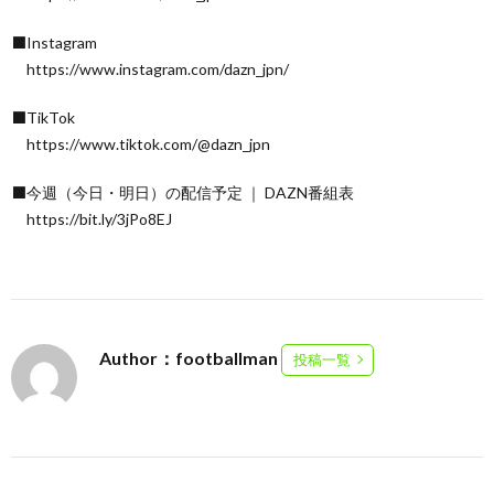
⬛Instagram
https://www.instagram.com/dazn_jpn/
⬛TikTok
https://www.tiktok.com/@dazn_jpn
⬛今週（今日・明日）の配信予定 ｜ DAZN番組表
https://bit.ly/3jPo8EJ
Author：footballman
投稿一覧