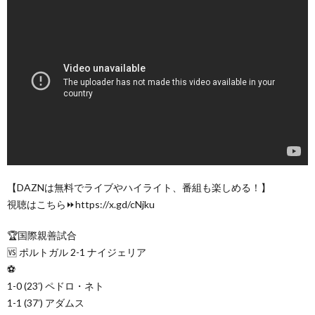
【DAZNは無料でライブやハイライト、番組も楽しめる！】
視聴はこちら⏩️https://x.gd/cNjku
🏆国際親善試合
🆚 ポルトガル 2-1 ナイジェリア
⚽
1-0 (23′) ペドロ・ネト
1-1 (37′) アダムス