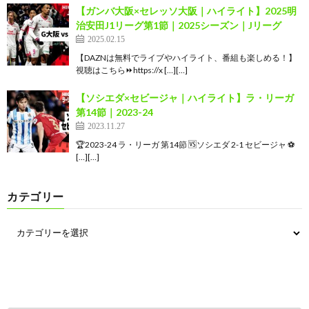
【ガンバ大阪×セレッソ大阪｜ハイライト】2025明
治安田J1リーグ第1節｜2025シーズン｜Jリーグ
2025.02.15
【DAZNは無料でライブやハイライト、番組も楽しめる！】
視聴はこちら⏩️https://x […][…]
【ソシエダ×セビージャ｜ハイライト】ラ・リーガ
第14節｜2023-24
2023.11.27
🏆2023-24 ラ・リーガ 第14節 🆚ソシエダ 2-1 セビージャ ⚽
[…][…]
カテゴリー