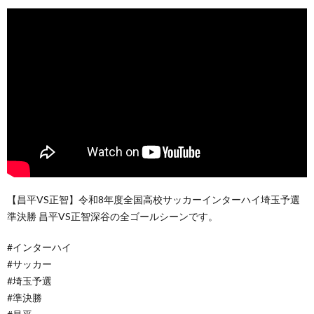
【昌平VS正智】令和8年度全国高校サッカーインターハイ埼玉予選
準決勝 昌平VS正智深谷の全ゴールシーンです。
#インターハイ
#サッカー
#埼玉予選
#準決勝