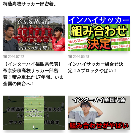
桐蔭高校サッカー部密着。
2026.07.22
2026.06.28
【インターハイ福島県代表】
インハイサッカー組合せ決
帝京安積高校サッカー部密
定！Aブロックやばい！
着！積み重ねた17年間。いま
全国の舞台へ！