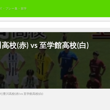
ズ・プレー集・留学
川高校(赤) vs 至学館高校(白)
ｽﾄ] 豊川高校(赤) vs 至学館高校(白)