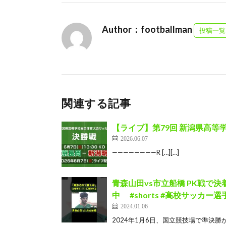
Author：footballman
投稿一覧
関連する記事
【ライブ】第79回 新潟県高等
2026.06.07
————————R […][…]
青森山田vs市立船橋 PK戦で決
中 #shorts #高校サッカー選手権 市
2024.01.06
2024年1月6日、国立競技場で準決