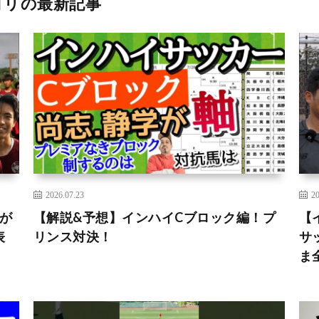
ゴリの最新記事
2026.07.23
20
が
【解説&予想】インハイCブロック編！プ
【
表
リンス対決！
サ
ま