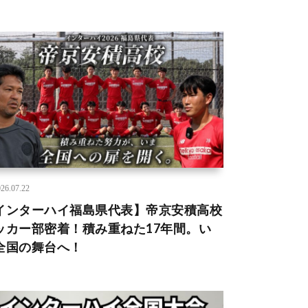
26.07.22
インターハイ福島県代表】帝京安積高校
ッカー部密着！積み重ねた17年間。い
全国の舞台へ！