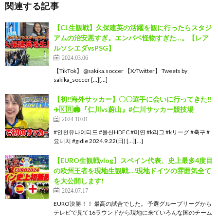
関連する記事
【CL生観戦】久保建英の活躍を観に行ったらスタジ
アムの治安悪すぎ。エンバペ怪物すぎた…。【レア
ルソシエダvsPSG】
2024.03.06
【TikTok】 @sakika.soccer 【X/Twitter】 Tweets by
sakika_soccer […][…]
【初‼️海外サッカー】〇〇選手に会いに行ってきた‼️
✈️🇰🇷🏟️『仁川vs蔚山』#仁川サッカー競技場
2024.10.01
#인천유나이티드 #울산HDFC #미연 #k리그 #kリーグ #축구 #
요니치 #gidle 2024.9.22(日) […][…]
【EURO生観戦vlog】スペイン代表、史上最多4度目
の欧州王者を現地生観戦…!現地ドイツの雰囲気全て
を大公開します!
2024.07.17
EURO決勝！！ 最高の試合でした。 予選グループリーグから
テレビで見て16ラウンドから現地に来ていろんな国のチーム