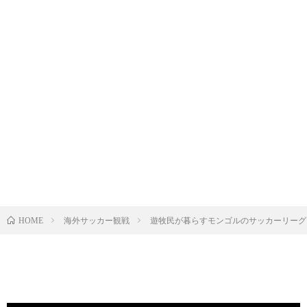
海外サッカー観戦
遊牧民が暮らすモンゴルのサッカーリーグを観
HOME