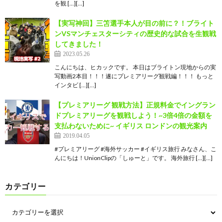
を観 […][…]
【実写神回】三笘選手本人が目の前に？！ブライト
ンVSマンチェスターシティの歴史的な試合を生観戦
してきました！
2023.05.26
こんにちは、ヒカックです。 本日はブライトン現地からの実
写動画2本目！！！遂にプレミアリーグ観戦編！！！ もっと
インタビ […][…]
【プレミアリーグ 観戦方法】正規料金でイングラン
ドプレミアリーグを観戦しよう！~3倍4倍の金額を
支払わないために~ イギリス ロンドンの観光案内
2019.04.05
#プレミアリーグ #海外サッカー #イギリス旅行 みなさん、こ
んにちは！UnionClipの「しゅーと」です。 海外旅行 […][…]
カテゴリー