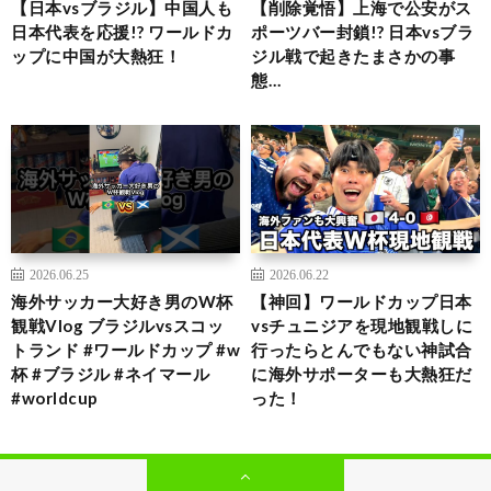
【日本vsブラジル】中国人も
【削除覚悟】上海で公安がス
日本代表を応援!? ワールドカ
ポーツバー封鎖!? 日本vsブラ
ップに中国が大熱狂！
ジル戦で起きたまさかの事
態…
2026.06.25
2026.06.22
海外サッカー大好き男のW杯
【神回】ワールドカップ日本
観戦Vlog ブラジルvsスコッ
vsチュニジアを現地観戦しに
トランド #ワールドカップ #w
行ったらとんでもない神試合
杯 #ブラジル #ネイマール
に海外サポーターも大熱狂だ
#worldcup
った！