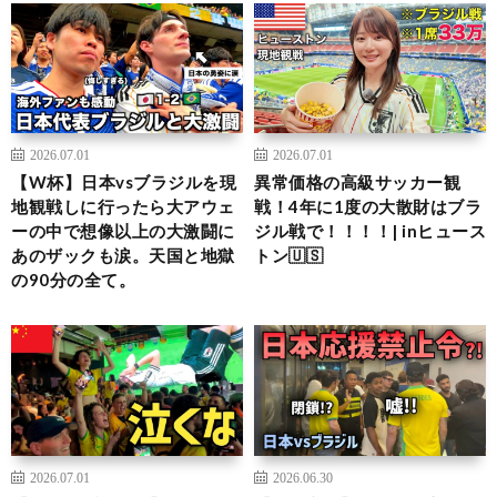
2026.07.01
2026.07.01
【W杯】日本vsブラジルを現
異常価格の高級サッカー観
地観戦しに行ったら大アウェ
戦！4年に1度の大散財はブラ
ーの中で想像以上の大激闘に
ジル戦で！！！！| inヒュース
あのザックも涙。天国と地獄
トン🇺🇸
の90分の全て。
2026.07.01
2026.06.30