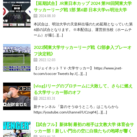
【延期試合】JR東日本カップ 2024 第98回関東大学
サッカーリーグ戦 1部 第6節 日本大学vs明治大学
2024.08.10
本試合は、明治大学の天皇杯出場のため延期となっていた第
6節の試合となります。 ※本配信は、運営担当校（ホームチ
ーム）が撮 […][…]
2022関東大学サッカーリーグ戦《2部参入プレーオ
フ決定戦》
2022.12.03
【ジェイネットＴＶ-大学サッカー】 https://www.jnet-
tv.com/soccer Tweets by J […][…]
[vlog]Jリーグのプロチームに大敗して、さらに燃え
る大学サッカー部のオフ
2022.03.31
新チャンネル 「畠のそうゆうところ」はこちらから
https://youtube.com/channel/UCzvpf4 […][…]
【試合フル】新体制 最初の相手は文教大学 体育会サ
ッカー部！新しい門出の空に白狼たちの咆哮が響く
2023.01.25