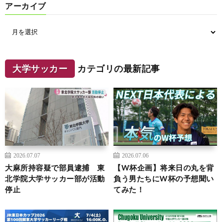
アーカイブ
大学サッカー
カテゴリの最新記事
2026.07.07
2026.07.06
大麻所持容疑で部員逮捕 東
【W杯企画】将来日の丸を背
北学院大学サッカー部が活動
負う男たちにW杯の予想聞い
停止
てみた！