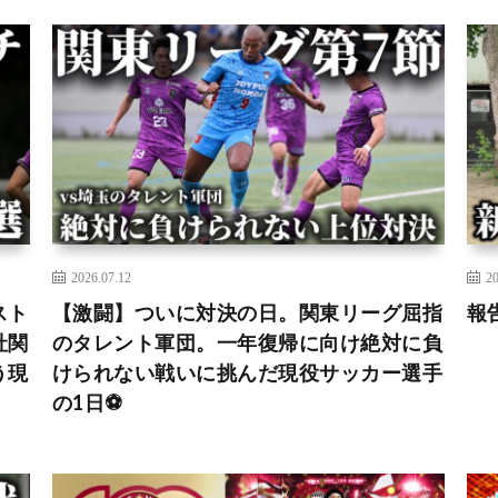
2026.07.12
20
スト
【激闘】ついに対決の日。関東リーグ屈指
報
社関
のタレント軍団。一年復帰に向け絶対に負
う現
けられない戦いに挑んだ現役サッカー選手
の1日⚽️