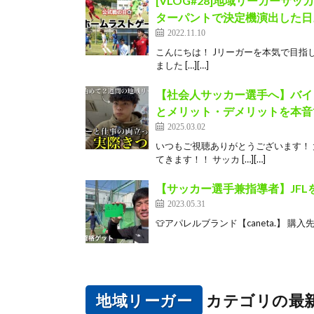
[VLOG#28]地域リーガー
ターパントで決定機演出した日
2022.11.10
こんにちは！ Jリーガーを本気で目指して
ました […][…]
【社会人サッカー選手へ】バイ
とメリット・デメリットを本音で
2025.03.02
いつもご視聴ありがとうございます！
てきます！！ サッカ […][…]
【サッカー選手兼指導者】JF
2023.05.31
👕アパレルブランド【caneta.】 購入先：base h
地域リーガー
カテゴリの最