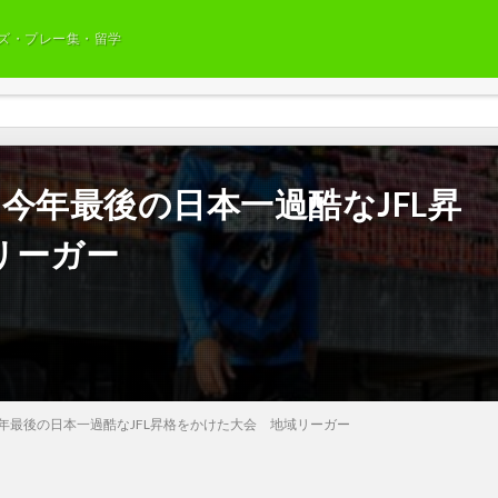
ズ・プレー集・留学
4 今年最後の日本一過酷なJFL昇
リーガー
4 今年最後の日本一過酷なJFL昇格をかけた大会 地域リーガー