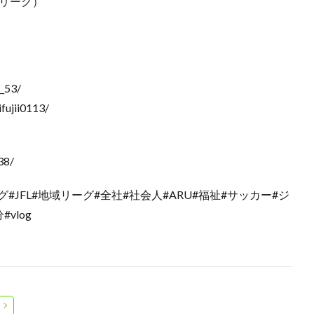
リーグ）
e_53/
fujii0113/
38/
JFL#地域リーグ#全社#社会人#ARU#福祉#サッカー#ジ
vlog