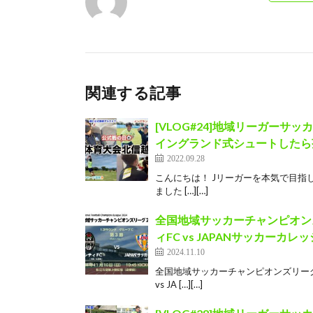
関連する記事
[VLOG#24]地域リーガー
イングランド式シュートしたら
2022.09.28
こんにちは！ Jリーガーを本気で目指して
ました […][…]
全国地域サッカーチャンピオンズ
ィFC vs JAPANサッカーカレッ
2024.11.10
全国地域サッカーチャンピオンズリーグ2
vs JA […][…]