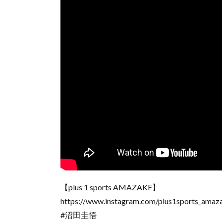
【plus 1 sports AMAZAKE】
https://www.instagram.com/plus1sports_amaz
#沼田圭悟