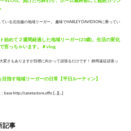
サッカーVLOG。負けたら終わり、ホーム最終節にて超絶カウン
。
いる北信越の地域リーガー。 趣味でHARLEY DAVIDSONに乗ってい
ト始めて２週間経過した地域リーガー(23歳)。生活の変化
言っちゃいます。＃vlog
 大変さもありますが目標に向かって頑張るだけです！ 静岡遠征頑張っ
Lを目指す地域リーガーの日常【平日ルーティン】
ttp://canetastore.offic […][…]
新記事