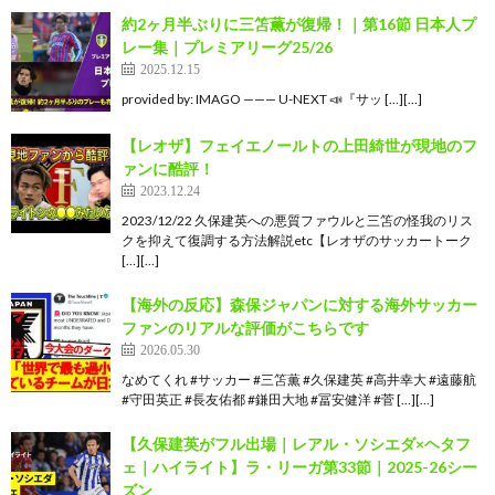
約2ヶ月半ぶりに三笘薫が復帰！｜第16節 日本人プ
レー集｜プレミアリーグ25/26
2025.12.15
provided by: IMAGO ——— U-NEXT 📣『サッ […][…]
【レオザ】フェイエノールトの上田綺世が現地のフ
ァンに酷評！
2023.12.24
2023/12/22 久保建英への悪質ファウルと三笘の怪我のリス
クを抑えて復調する方法解説etc【レオザのサッカートーク
[…][…]
【海外の反応】森保ジャパンに対する海外サッカー
ファンのリアルな評価がこちらです
2026.05.30
なめてくれ #サッカー #三笘薫 #久保建英 #高井幸大 #遠藤航
#守田英正 #長友佑都 #鎌田大地 #冨安健洋 #菅 […][…]
【久保建英がフル出場｜レアル・ソシエダ×ヘタフ
ェ｜ハイライト】ラ・リーガ第33節｜2025-26シー
ズン