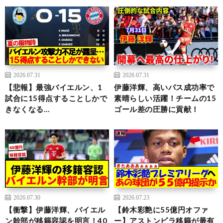
2026.07.31
2026.07.31
【悲報】最強バイエルン、1
伊藤洋輝、高いパス成功率で
試合に15得点することしかで
素晴らしい活躍！チームの15
きなくなる…
ゴール差の圧勝に貢献！
2026.07.30
2026.07.23
【衝撃】伊藤洋輝、バイエル
【鈴木彩艶に55億円オファ
ン幹部が移籍容認を明言！40
ー】アストンビラ移籍が最有