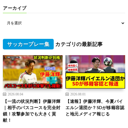
アーカイブ
サッカープレー集
カテゴリの最新記事
2026.08.04
2026.08.01
【一流の状況判断】伊藤洋輝
【速報】伊藤洋輝、今夏バイ
｜相手のパスコースを完全封
エルン退団か？SDが移籍容認
鎖！攻撃参加でも大きく貢
と地元メディア報じる
献！