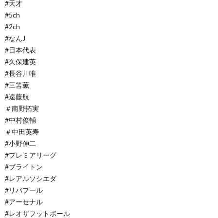
#天才
#5ch
#2ch
#なんJ
#日本代表
#久保建英
#長谷川唯
#三笘薫
#遠藤航
＃南野拓実
#中村俊輔
＃中田英寿
#小野伸二
#プレミアリーグ
#ブライトン
#レアルソシエダ
#リバプール
#アーセナル
#レオザフットボール