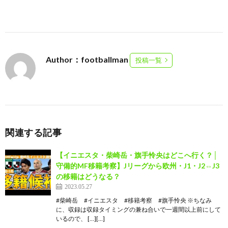
Author：footballman
投稿一覧
関連する記事
【イニエスタ・柴崎岳・旗手怜央はどこへ行く？│
守備的MF移籍考察】Jリーグから欧州・J1・J2⇔J3
の移籍はどうなる？
2023.05.27
#柴崎岳 #イニエスタ #移籍考察 #旗手怜央 ※ちなみ
に、収録は収録タイミングの兼ね合いで一週間以上前にして
いるので、 […][…]