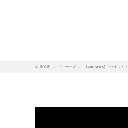
ウィナーズ
【WINNER'S】ブチギレ
HOME