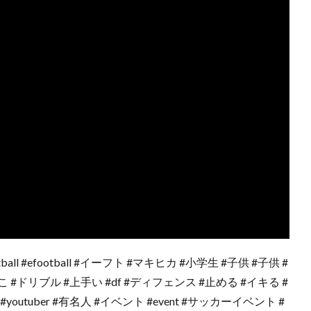
otball #efootball #イーフト #マキヒカ #小学生 #子供 #子供 #
こぼこ #ドリブル #上手い #df #ディフェンス #止める #イキる #
youtuber #有名人 #イベント #event #サッカーイベント #