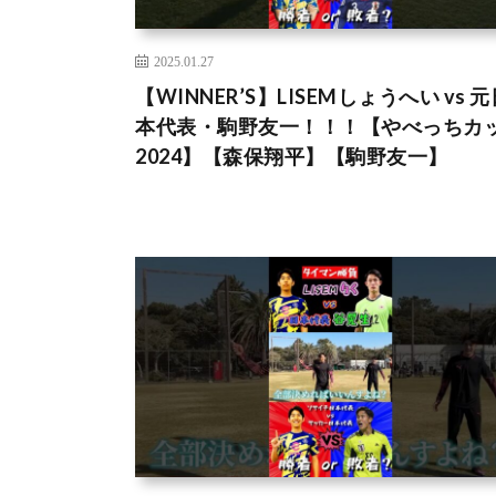
2025.01.27
【WINNER’S】LISEMしょうへい vs 元
本代表・駒野友一！！！【やべっちカ
2024】【森保翔平】【駒野友一】