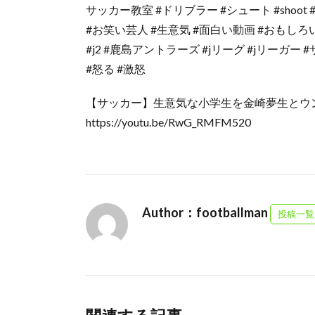
サッカー教室 #ドリブラー #シュート #shoot 
#お笑い芸人 #生意気 #面白い動画 #おもしろい動
#j2 #鹿島アントラーズ #jリーグ #jリーガー
#怒る #激怒
【サッカー】生意気な小学生を金崎夢生とウン
https://youtu.be/RwG_RMFM520
Author：footballman
投稿一覧