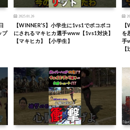
2025.01.26
20
日
【WINNER’S】小学生に1vs1でボコボコ
【
ップ
にされるマキヒカ選手www【1vs1対決】
を
【マキヒカ】【小学生】
手
【