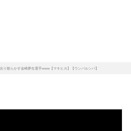
！？尖り散らかす金崎夢生選手www【マキヒカ】【ウンパルンパ】