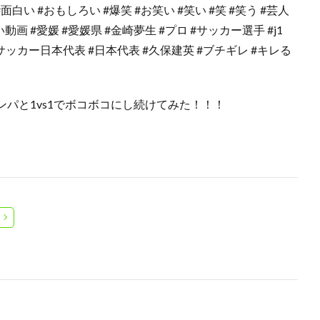
#面白い #おもしろい #爆笑 #お笑い #笑い #笑 #笑う #芸人
画 #愛媛 #愛媛県 #金崎夢生 #プロ #サッカー選手 #j1
 #サッカー日本代表 #日本代表 #久保建英 #ブチギレ #キレる
パと1vs1でボコボコにし続けてみた！！！