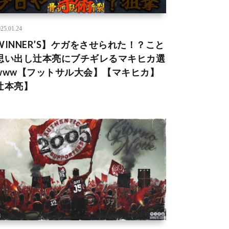
25.01.24
WINNER’S】ケガをさせられた！？こと
思い出し辻本亮にブチギレるマキヒカ選
www【フットサル大会】【マキヒカ】
辻本亮】