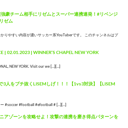
R’S】超強豪チーム相手にリゼムとスーパー連携連発！#リベンジ
#リゼム
本一分かりやすい内容が濃いサッカー系YouTuberです。 このチャンネルはプ
| 02.01.2023 | WINNER’S CHAPEL NEW YORK
AL, NEW YORK. Visit our we […][…]
で3人をブチ抜くLISEMしげ！！！【1vs3対決】【LISEM
ccer #football #efootball # […][…]
ニアゾーンを攻略せよ！攻撃の連携を磨き得点パターンを