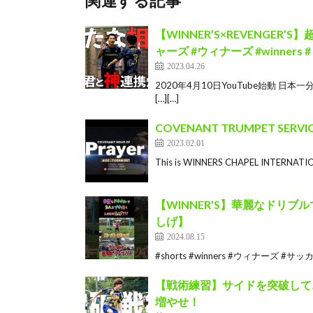
関連する記事
【WINNER’S×REVENGE
ャーズ #ウィナーズ #winners 
2023.04.26
2020年4月10日YouTube始動 日
[…][…]
COVENANT TRUMPET SERVICE 
2023.02.01
This is WINNERS CHAPEL INTERNATION
【WINNER’S】華麗なドリブル
しげ】
2024.08.15
#shorts #winners #ウィナーズ #サッカー #so
【戦術練習】サイドを突破して
増やせ！