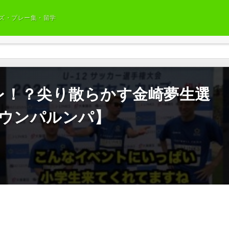
ズ・プレー集・留学
チギレ！？尖り散らかす金崎夢生選
【ウンパルンパ】