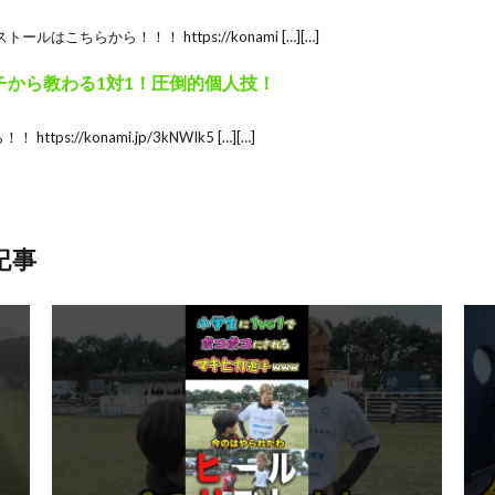
トールはこちらから！！！ https://konami […][…]
チから教わる1対1！圧倒的個人技！
ttps://konami.jp/3kNWIk5 […][…]
記事