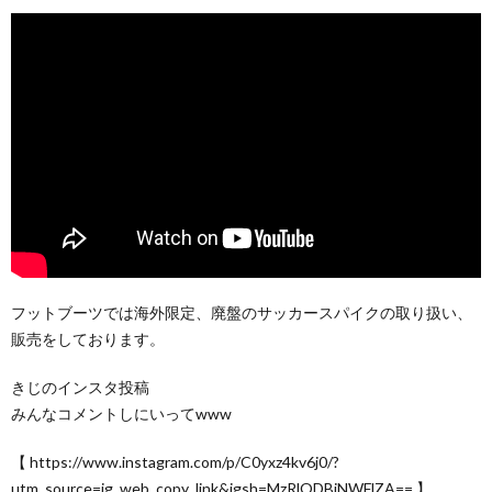
フットブーツでは海外限定、廃盤のサッカースパイクの取り扱い、
販売をしております。
きじのインスタ投稿
みんなコメントしにいってwww
【 https://www.instagram.com/p/C0yxz4kv6j0/?
utm_source=ig_web_copy_link&igsh=MzRlODBiNWFlZA== 】