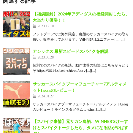
関連する記事
【福袋開封】2024年アディダスの福袋開封したら、
大当たり優勝！！
2023.12.10
フットブーツでは海外限定、廃盤のサッカースパイクの取り
扱い、販売をしております。 WINNER’Sユニフォー […][…]
アシックス 最新スピードスパイクを解説
2023.08.28
個別でのスパイクの相談、動作改善の相談はこちらからどう
ぞ https://0014.site/archives/serv […][…]
サッカースパイクプーマフューチャー7アルティメ
ットfg/agのレビュー！
2024.01.27
サッカースパイクプーマフューチャー7アルティメットfg/ag
のレビュー！ 🔷インスタグラム→https: […][…]
【スパイク事情】元サガン鳥栖、WINNER’Sけーす
けとスパイクトークしたら、タメになる話がやばす