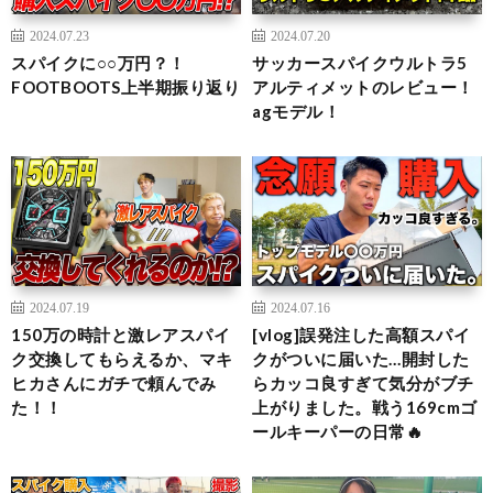
2024.07.23
2024.07.20
スパイクに○○万円？！
サッカースパイクウルトラ5
FOOTBOOTS上半期振り返り
アルティメットのレビュー！
agモデル！
2024.07.19
2024.07.16
150万の時計と激レアスパイ
[vlog]誤発注した高額スパイ
ク交換してもらえるか、マキ
クがついに届いた…開封した
ヒカさんにガチで頼んでみ
らカッコ良すぎて気分がブチ
た！！
上がりました。戦う169cmゴ
ールキーパーの日常🔥