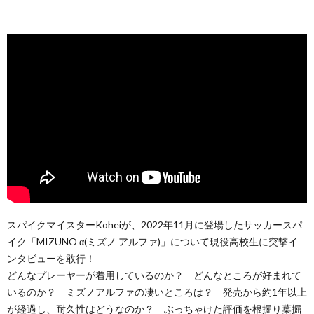
スパイクマイスターKoheiが、2022年11月に登場したサッカースパ
イク「MIZUNO α(ミズノ アルファ)」について現役高校生に突撃イ
ンタビューを敢行！
どんなプレーヤーが着用しているのか？ どんなところが好まれて
いるのか？ ミズノアルファの凄いところは？ 発売から約1年以上
が経過し、耐久性はどうなのか？ ぶっちゃけた評価を根掘り葉掘