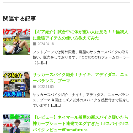
関連する記事
【ギア紹介】試合中に体が重い人は見ろ！！怪我人
に最強アイテムの使い方教えてみた
2024.04.18
フットブーツでは海外限定、廃盤のサッカースパイクの取り
扱い、販売をしております。 FOOTBOOTSフォームローラー
【 […][…]
サッカースパイク紹介！ナイキ、アディダス、ニュ
ーバランス、プーマ
2022.11.05
サッカースパイク紹介！ナイキ、アディダス、ニューバラン
ス、プーマ 今回はミズノ以外のスパイクを感想付きで紹介し
ています！ […][…]
【レビュー】ネイマール着用の新スパイク履いたら
神カーブシュート連発でエグすぎた！#スパイク#ス
パイクレビュー#Pumafuture