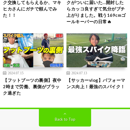
ク交換してもらえるか、マキ
クがついに届いた…開封した
ヒカさんにガチで頼んでみ
らカッコ良すぎて気分がブチ
た！！
上がりました。戦う169cmゴ
ールキーパーの日常🔥
2024.07.15
2024.07.13
【フットブーツの裏側】夜中
【サッカーvlog】パフォーマ
2時まで労働、裏側がブラッ
ンス向上！最強のスパイク！
ク過ぎた
Back to Top