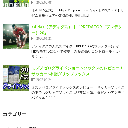
2023.02.08
【PUMA公式】 https://jp.puma.com/jp/ja 【BY3ストア】リ
ゼム着用ウェアやBY3の服が購 […][…]
adidas（アディダス）｜『PREDATOR（プレデタ
ー）20』
2020.01.21
アディダスの人気スパイク「PREDATOR(プレデター)」が
NEWモデルになって登場！ 精度の高いコントロールとより
多く […][…]
ミズノゼログライドショートソックスのレビュー！
サッカー5本指グリップソックス
2022.09.24
ミズノゼログライドソックスのレビュー！ サッカーソックス
の中でもグリップソックスは非常に人気。 タビオやアクティ
バイタル […][…]
カテゴリー