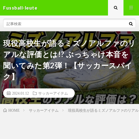
Fussball-leute
現役高校生が語るミズノアルファのリ
アルな評価とは!? ぶっちゃけ本音を
聞いてみた第2弾！【サッカースパイ
ク】
2024.01.12
サッカーアイテム
サッカーアイテム
現役高校生が語るミズノアルファのリアル
HOME