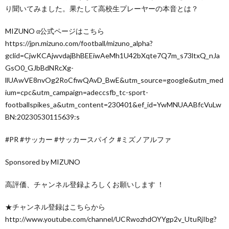
り聞いてみました。果たして高校生プレーヤーの本音とは？
MIZUNO α公式ページはこちら
https://jpn.mizuno.com/football/mizuno_alpha?
gclid=CjwKCAjwvdajBhBEEiwAeMh1U42bXqte7Q7m_s73ltxQ_nJa
GsO0_GJbBdNRcXg-
llUAwVE8nvOg2RoCfiwQAvD_BwE&utm_source=google&utm_med
ium=cpc&utm_campaign=adeccsfb_tc-sport-
footballspikes_a&utm_content=230401&ef_id=YwMNUAABfcVuLw
BN:20230530115639:s
#PR #サッカー #サッカースパイク #ミズノアルファ
Sponsored by MIZUNO
高評価、チャンネル登録よろしくお願いします ！
★チャンネル登録はこちらから
http://www.youtube.com/channel/UCRwozhdOYYgp2v_UtuRjIbg?