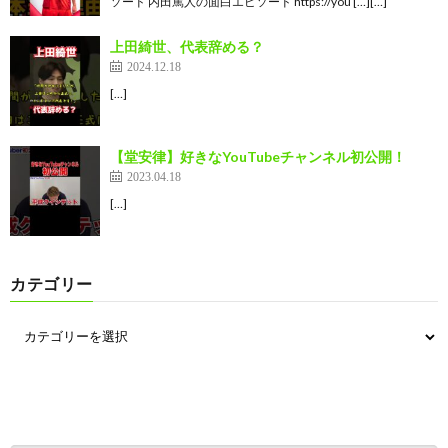
ソード 内田篤人の面白エピソード https://you […][…]
上田綺世、代表辞める？
2024.12.18
[…]
【堂安律】好きなYouTubeチャンネル初公開！
2023.04.18
[…]
カテゴリー