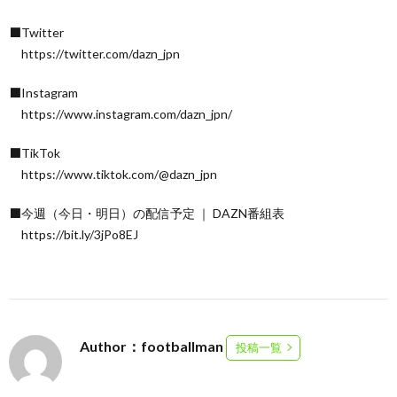
⬛Twitter
https://twitter.com/dazn_jpn
⬛Instagram
https://www.instagram.com/dazn_jpn/
⬛TikTok
https://www.tiktok.com/@dazn_jpn
⬛今週（今日・明日）の配信予定 ｜ DAZN番組表
https://bit.ly/3jPo8EJ
Author：footballman
投稿一覧