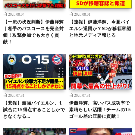
2026.08.04
2026.08.01
【一流の状況判断】伊藤洋輝
【速報】伊藤洋輝、今夏バイ
｜相手のパスコースを完全封
エルン退団か？SDが移籍容認
鎖！攻撃参加でも大きく貢
と地元メディア報じる
献！
2026.07.31
2026.07.31
【悲報】最強バイエルン、1
伊藤洋輝、高いパス成功率で
試合に15得点することしかで
素晴らしい活躍！チームの15
きなくなる…
ゴール差の圧勝に貢献！