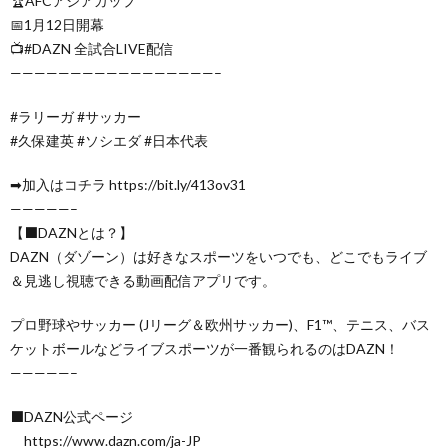
🏆AFCアジアカップ
📅1月12日開幕
📺#DAZN 全試合LIVE配信
—————————————————–
#ラリーガ #サッカー
#久保建英 #ソシエダ #日本代表
➡加入はコチラ https://bit.ly/413ov31
—————–
【⬛DAZNとは？】
DAZN（ダゾーン）は好きなスポーツをいつでも、どこでもライブ
＆見逃し視聴できる動画配信アプリです。
プロ野球やサッカー (Jリーグ＆欧州サッカー)、F1™️、テニス、バス
ケットボールなどライブスポーツが一番観られるのはDAZN！
—————–
⬛DAZN公式ページ
https://www.dazn.com/ja-JP