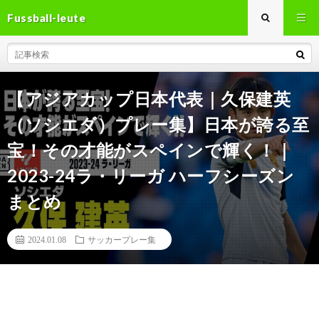
Fussball-leute
【アジアカップ日本代表｜久保建英
（ソシエダ）プレー集】日本が誇る至
宝！その才能がスペインで輝く！｜
2023-24ラ・リーガ ハーフシーズン
まとめ
2024.01.08
サッカープレー集