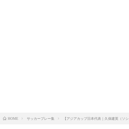
サッカープレー集
【アジアカップ日本代表｜久保建英（ソシエ
HOME