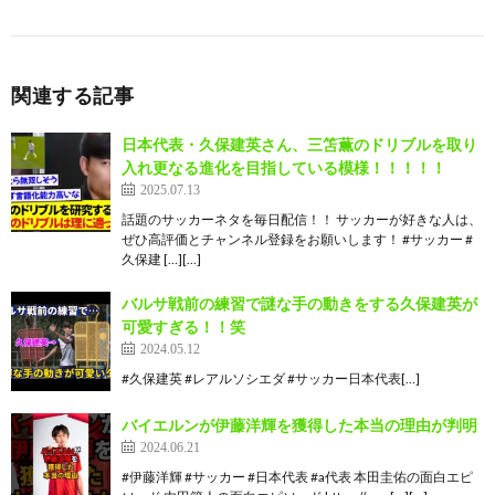
関連する記事
日本代表・久保建英さん、三笘薫のドリブルを取り
入れ更なる進化を目指している模様！！！！！
2025.07.13
話題のサッカーネタを毎日配信！！ サッカーが好きな人は、
ぜひ高評価とチャンネル登録をお願いします！ #サッカー #
久保建 […][…]
バルサ戦前の練習で謎な手の動きをする久保建英が
可愛すぎる！！笑
2024.05.12
#久保建英 #レアルソシエダ #サッカー日本代表[…]
バイエルンが伊藤洋輝を獲得した本当の理由が判明
2024.06.21
#伊藤洋輝 #サッカー #日本代表 #a代表 本田圭佑の面白エピ