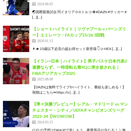
2024.06.05
🌏国際親善試合 🆚イタリア 0-0 トルコ ⚽ #DAZN #サッカー #
[…][…]
【ショートハイライト｜リヴァプール v バーンズリ
ー】エミレーツ・FAカップ25/26 3回戦
2026.01.13
👩‍🎓 23歳以下必見の超お得セット新登場 👇 U-NEX […][…]
【イラン×日本｜ハイライト】男子バスケ日本代表2
連勝ならず、一時逆転も第4Qに突き放される｜
FIBAアジアカップ2025
2025.08.09
【DAZNは無料でライブやハイライト、番組も楽しめる！】
視聴はこちら⏩️https://x […][…]
【準々決勝プレビュー】レアル・マドリード vs マン
チェスター・シティ／UEFAチャンピオンズリーグ
2023-24【WOWOW】
2024.03.25
CLELの予想はFANUPで楽しもう。豪華賞品が当たる！ ▷無