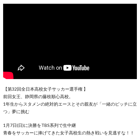
【第32回全日本高校女子サッカー選手権 】
前回女王、静岡県の藤枝順心高校。
1年生からスタメンの絶対的エースとその親友が「一緒のピッチに立
つ」夢に挑む
1月7日(日)に決勝をTBS系列で生中継
青春をサッカーに捧げてきた女子高校生の熱き戦いを見逃すな！！