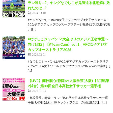
ラン通り…⁉︎」ヤングなでしこが鬼気迫る北朝鮮に敗
れたのは…⁉︎
2024.03.10
#ヤングなでしこ #U20女子アジアカップ #女子サッカー U-
20女子アジアカップのグループステージ最終戦で北朝鮮代表
[…][…]
#なでしこジャパン ２大会ぶりのアジア王者奪還へ
向け始動｜【#TeamCam】vol.1｜AFC女子アジア
カップオーストラリア2026
2026.03.01
#なでしこジャパン はAFC女子アジアカップオーストラリア
2026でFIFA女子ワールドカップブラジル2027への出場権 […]
[…]
【LIVE】藤枝順心(静岡)vs大阪学芸(大阪)【3回戦第
2試合】第33回全日本高校女子サッカー選手権
2025.01.03
=高校最後の青春ドラマ= 第33回全日本高校女子サッカー選
手権 1月3日(金)14:10 キックオフ予定 【3回戦第2試 […][…]