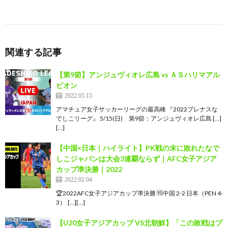
関連する記事
【第9節】アンジュヴィオレ広島 vs ＡＳハリマアル
ビオン
2022.05.15
アマチュア女子サッカーリーグの最高峰 『2022プレナスな
でしこリーグ』 5/15(日) 第9節：アンジュヴィオレ広島 […]
[…]
【中国×日本｜ハイライト】PK戦の末に敗れたなで
しこジャパンは大会3連覇ならず｜AFC女子アジア
カップ準決勝｜2022
2022.02.04
🏆2022AFC女子アジアカップ準決勝 🆚中国 2-2 日本（PEN 4-
3）  […][…]
【U20女子アジアカップ VS北朝鮮】「この敗戦はプ