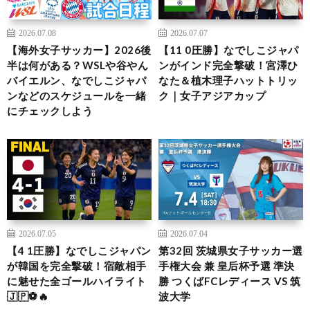
2026.07.08
2026.07.07
【海外女子サッカー】2026後
【11 0圧勝】なでしこジャパ
半は何がある？WSLや谷やん
ンがインド完全撃破！宮澤ひ
バイエルン、なでしこジャパ
なた＆植木理子ハットトリッ
ンなどのスケジュールを一緒
ク｜女子アジアカップ
にチェックしよう
2026.07.05
2026.07.04
【4 1圧勝】なでしこジャパン
第32回 茨城県女子サッカー選
が韓国を完全撃破！宿敵相手
手権大会 兼 皇后杯予選 準決
に魅せた全ゴールハイライト
勝 つくばFCレディース VS 筑
🇯🇵⚽🔥
波大学