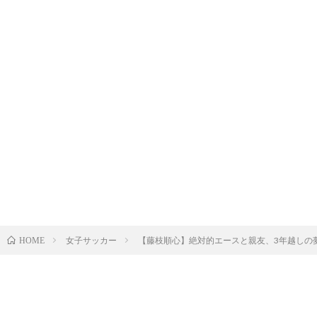
女子サッカー
【藤枝順心】絶対的エースと親友、3年越しの夢
HOME