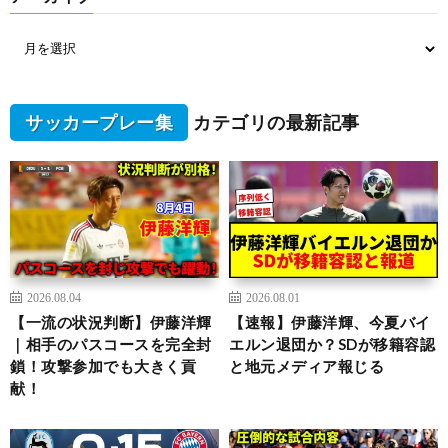
サッカープレー集
カテゴリの最新記事
2026.08.04
2026.08.01
【一流の状況判断】伊藤洋輝
【速報】伊藤洋輝、今夏バイ
｜相手のパスコースを完全封
エルン退団か？SDが移籍容認
鎖！攻撃参加でも大きく貢
と地元メディア報じる
献！