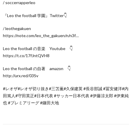
/ soccerrapperleo
『Leo the football 学園』Twitter👇
/ leothegakuen
https://note.com/leo_the_gakuen/n/n3f…
Leo the football の音楽 Youtube 👇
https://t.co/17fJntQVH8
Leo the football の自著 amazon 👇
http://urx.red/03Sv
#レオザ#レオザ切り抜き#三笘薫#久保建英 #長谷部誠 #冨安健洋#内
田篤人#守田英正#日本代表 #サッカー日本代表 #伊藤涼太郎 #伊東純
也 #プレミアリーグ #鎌田大地