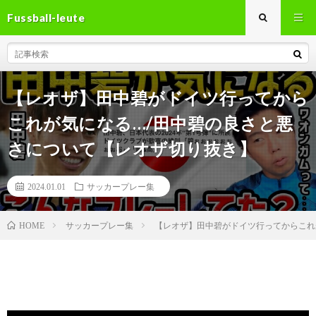
Fussball-leute
【レオザ】田中碧がドイツ行ってから
これが気になる…/田中碧の良さと悪
さについて【レオザ切り抜き】
2024.01.01
サッカープレー集
サッカープレー集
【レオザ】田中碧がドイツ行ってからこれが
HOME