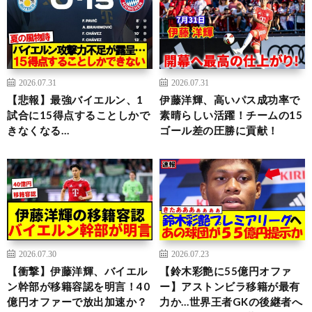
2026.07.31
2026.07.31
【悲報】最強バイエルン、1
伊藤洋輝、高いパス成功率で
試合に15得点することしかで
素晴らしい活躍！チームの15
きなくなる…
ゴール差の圧勝に貢献！
2026.07.30
2026.07.23
【衝撃】伊藤洋輝、バイエル
【鈴木彩艶に55億円オファ
ン幹部が移籍容認を明言！40
ー】アストンビラ移籍が最有
億円オファーで放出加速か？
力か…世界王者GKの後継者へ