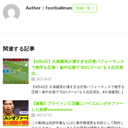
Author：footballman
投稿一覧
関連する記事
【4月6日】久保建英が凄すぎる圧巻パフォーマンス
で相手を圧倒！途中出場で“幻のゴール”も３点目演
出…
2025.04.07
【4月6日】久保建英が凄すぎる圧巻パフォーマンスで相手を
圧倒！途中出場で“幻のゴール”も３点目演出… #久保建英[…]
【速報】ブライトン三笘薫にバイエルンがオファー
した結果wwwwwwww
2025.07.05
この動画は誹謗中傷ならびに著作権侵害を目的として制作し
ておりません。 チャンネル主が最新の情報を元に解説やネッ