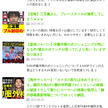
トの反応を […][…]
【悲報】三笘薫さん、プレースタイルが激変してし
まうｗｗｗ
2025.09.10
サッカーの面白い情報を日々お届けしています！🙌 忙しくて
情報を追いきれない方にも、わかりやすく、必要なと […][…]
【森保ジャパン】伊藤洋輝のポジショニングが気に
なる件/瀬古のボランチが思ってたより良い【レオザ
切り抜き】
2026.06.01
0:00 伊藤洋輝のポジショニングについて 3:14 DFラインの人
選はどうする 6:26 冨安いるいないで全然違う 7 […][…]
【海外サッカー】「カマダの取引は冷めてきてい
る」鎌田大地がEU圏外枠問題でACミランへの移籍
が破談？そして新たにローマへの移籍が急浮上！鎌
田移籍最新情報についてゆっくり解説。
2023.06.28
ドイツ1部フランクフルトを退団した日本代表MF鎌田大地。