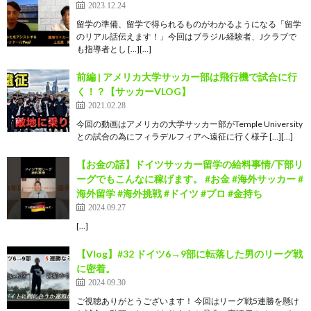
2023.12.24
留学の準備、留学で得られるものがわかるようになる「留学
のリアル話伝えます！」今回はブラジル経験者、Jクラブで
も指導者とし […][…]
前編 | アメリカ大学サッカー部は飛行機で試合に行
く！？【サッカーVLOG】
2021.02.28
今回の動画はアメリカの大学サッカー部がTemple University
との試合の為にフィラデルフィアへ遠征に行く様子 […][…]
【お金の話】ドイツサッカー留学の給料事情/下部リ
ーグでもこんなに稼げます。 #お金 #海外サッカー #
海外留学 #海外挑戦 #ドイツ #プロ #金持ち
2024.09.27
[…]
【Vlog】#32 ドイツ6→9部に転落した男のリーグ戦
に密着。
2024.09.30
ご視聴ありがとうございます！ 今回はリーグ戦5連勝を懸け