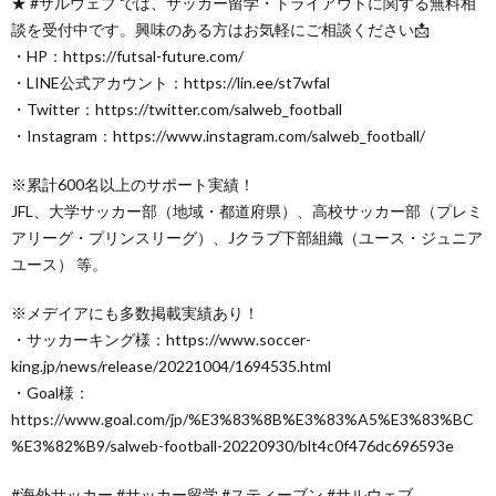
★ #サルウェブ では、サッカー留学・トライアウトに関する無料相
談を受付中です。興味のある方はお気軽にご相談ください📩
・HP：https://futsal-future.com/
・LINE公式アカウント：https://lin.ee/st7wfal
・Twitter：https://twitter.com/salweb_football
・Instagram：https://www.instagram.com/salweb_football/
※累計600名以上のサポート実績！
JFL、大学サッカー部（地域・都道府県）、高校サッカー部（プレミ
アリーグ・プリンスリーグ）、Jクラブ下部組織（ユース・ジュニア
ユース） 等。
※メデイアにも多数掲載実績あり！
・サッカーキング様：https://www.soccer-
king.jp/news/release/20221004/1694535.html
・Goal様：
https://www.goal.com/jp/%E3%83%8B%E3%83%A5%E3%83%BC
%E3%82%B9/salweb-football-20220930/blt4c0f476dc696593e
#海外サッカー #サッカー留学 #スティーブン #サルウェブ