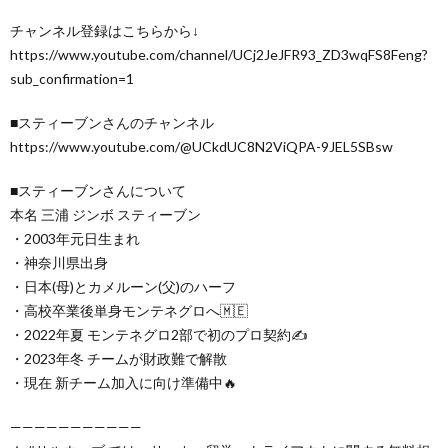
チャンネル登録はこちらから↓
https://www.youtube.com/channel/UCj2JeJFR93_ZD3wqFS8Feng?
sub_confirmation=1
■スティーブンさんのチャンネル
https://www.youtube.com/@UCkdUC8N2ViQPA-9JEL5SBsw
■スティーブンさんについて
本名 三浦 ジンボ スティーブン
・2003年元日生まれ
・神奈川県出身
・日本(母)とカメルーン(父)のハーフ
・高校卒業後単身モンテネグロへ🇲🇪
・2022年夏 モンテネグロ2部で初のプロ契約✍️
・2023年冬 チームが財政難で解散
・現在 新チーム加入に向け準備中🔥
———————————