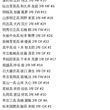
遠野高 昆野 翔太 3年 MF #10
仙台育英高 和久井 友皓 3年 MF #6
明桜高 加藤 鳳夢 3年 FW #11
山形明正高 岡野 來英 2年 MF #18
尚志高 大内 完介 2年 MF #29
明秀日立高 石橋 鞘 3年 FW #11
矢板中央高 松本 剛季 3年 DF #26
前橋育英高 林 優眞 2年 DF #22
昌平高 佐々木 智太郎 2年 GK #1
市立船橋高 佐藤 凛音 3年 DF #2
早稲田実高 千本木 亮磨 1年 DF #17
堀越高 仲谷 俊 2年 MF #14
日大藤沢高 坂口 康生 3年 DF #2
帝京長岡高 堀 颯汰 3年 FW #14
富山一高 山本 大心 3年 DF #14
星稜高 井田 佳佑 3年 DF #2
丸岡高 渡辺 祥気 3年 MF #10
帝京三高 高橋 翼颯 3年 DF #6
松本国際高 飯田 幸樹 3年 GK #1