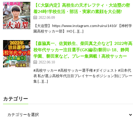
【C大阪内定】高校生の天才レフティ・大迫塁の密
着24時!学校生活・部活・実家の素顔を大公開!
2022.06.09
【大迫塁】 https://www.instagram.com/ruirui1410/ 【神村学
園高校サッカー部】 HO […][…]
【森脇真一、佐賀鉄生、柴田真之介など】2022年高
校年代サッカー注目選手(GK編④)磐田U-18、静岡
学園、磐田東など。プレー集満載！高校サッカー
2022.06.10
#高校サッカー #高校サッカー選手権 #ダイジェスト #日本代
表 私が選ぶ高校年代注目プレイヤーをポジション別にプレー
集 […][…]
カテゴリー