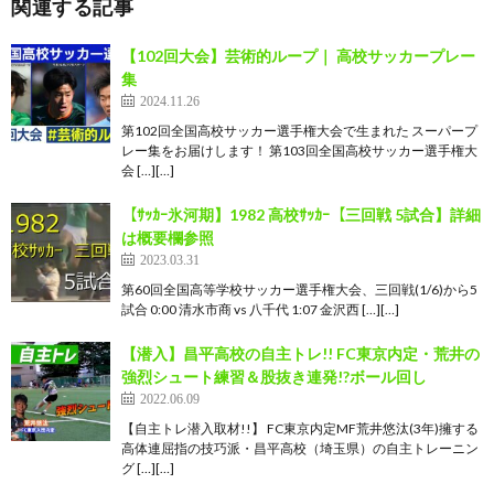
関連する記事
【102回大会】芸術的ループ｜ 高校サッカープレー
集
2024.11.26
第102回全国高校サッカー選手権大会で生まれた スーパープ
レー集をお届けします！ 第103回全国高校サッカー選手権大
会 […][…]
【ｻｯｶｰ氷河期】1982 高校ｻｯｶｰ【三回戦 5試合】詳細
は概要欄参照
2023.03.31
第60回全国高等学校サッカー選手権大会、三回戦(1/6)から5
試合 0:00 清水市商 vs 八千代 1:07 金沢西 […][…]
【潜入】昌平高校の自主トレ!! FC東京内定・荒井の
強烈シュート練習＆股抜き連発!?ボール回し
2022.06.09
【自主トレ潜入取材!!】 FC東京内定MF荒井悠汰(3年)擁する
高体連屈指の技巧派・昌平高校（埼玉県）の自主トレーニン
グ […][…]