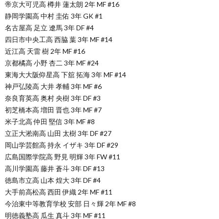
帝京大可児高 樽井 蓮太朗 2年 MF #16
静岡学園高 中村 圭佑 3年 GK #1
名古屋高 足立 遼馬 3年 DF #4
四日市中央工高 西脇 葉 3年 MF #14
近江高 天雷 樹 2年 MF #16
京都橘高 小野 杏二 3年 MF #24
東海大大阪仰星高 下舘 拓海 3年 MF #14
神戸弘陵高 大井 孝輔 3年 MF #6
奈良育英高 奥村 央樹 3年 DF #3
初芝橋本高 増田 晋也 3年 MF #7
米子北高 仲田 堅信 3年 MF #8
立正大淞南高 山田 太樹 3年 DF #27
岡山学芸館高 持永 イザキ 3年 DF #29
広島国際学院高 野見 明輝 3年 FW #11
高川学園高 藤井 蒼斗 3年 DF #13
徳島市立高 山本 煌大 3年 DF #4
大手前高松高 西田 伊織 2年 MF #11
今治東中等教育学校 安部 日々輝 2年 MF #8
明徳義塾高 瓜生 真斗 3年 MF #11