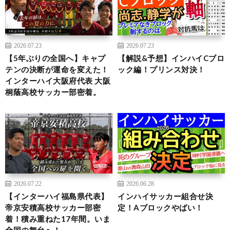
2026.07.23
2026.07.23
【5年ぶりの全国へ】キャプ
【解説&予想】インハイCブロ
テンの決断が運命を変えた！
ック編！プリンス対決！
インターハイ大阪府代表 大阪
桐蔭高校サッカー部密着。
2026.07.22
2026.06.28
【インターハイ福島県代表】
インハイサッカー組合せ決
帝京安積高校サッカー部密
定！Aブロックやばい！
着！積み重ねた17年間。いま
全国の舞台へ！