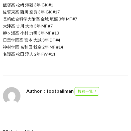
飯塚高 松﨑 鴻毅 3年 GK #1
佐賀東高 西川 空良 3年 GK #17
長崎総合科学大附高 金城 琉煕 3年 MF #7
大津高 古川 大地 3年 MF #7
柳ヶ浦高 小村 力明 3年 MF #13
日章学園高 宮本 大誠 3年 DF #4
神村学園 名和田 我空 2年 MF #14
名護高 松田 淳人 2年 FW #11
Author：footballman
投稿一覧