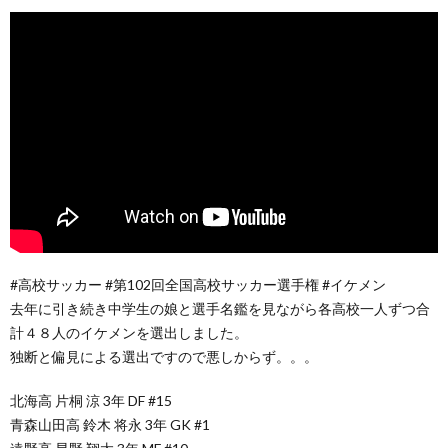
#高校サッカー #第102回全国高校サッカー選手権 #イケメン
去年に引き続き中学生の娘と選手名鑑を見ながら各高校一人ずつ合
計４８人のイケメンを選出しました。
独断と偏見による選出ですので悪しからず。。。
北海高 片桐 涼 3年 DF #15
青森山田高 鈴木 将永 3年 GK #1