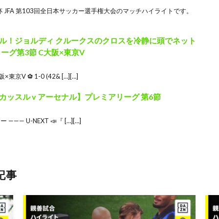
皇杯 JFA 第103回全日本サッカー選手権大会のマッチハイライトです。
ル！ジョルディ クルークスのクロスを冷静に頭でネット
リーグ第3節 C大阪×東京V
京V ⚽ 1-0 (42& […][…]
ッスル v アーセナル】プレミアリーグ 第6節
 U-NEXT 📣『 […][…]
記事