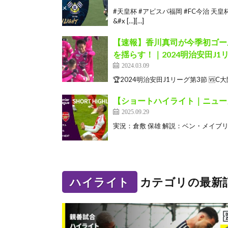
#天皇杯 #アビスパ福岡 #FC今治 天
&#x […][…]
【速報】香川真司が今季初ゴー
を揺らす！｜2024明治安田J1
2024.03.09
🏆2024明治安田J1リーグ第3節 🆚C大阪×東
【ショートハイライト｜ニューカ
2025.09.29
実況：倉敷 保雄 解説：ベン・メイブリー ———
ハイライト
カテゴリの最新