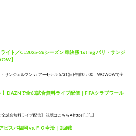
／CL2025-26シーズン 準決勝 1st leg パリ・サンジ
WOW】
サンジェルマン vs アーセナル 5/31(日)午前0：00 WOWOWで全
】DAZNで全63試合無料ライブ配信｜FIFAクラブワール
試合無料ライブ配信】 視聴はこちら⏩️https […][…]
アビスパ福岡 vs.ＦＣ今治｜2回戦