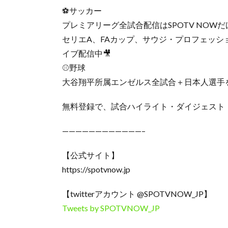
⚽️サッカー
プレミアリーグ全試合配信はSPOTV NOWだけ!
セリエA、FAカップ、サウジ・プロフェッ
イブ配信中🎥
⚾️野球
大谷翔平所属エンゼルス全試合＋日本人選手
無料登録で、試合ハイライト・ダイジェスト
————————————–
【公式サイト】
https://spotvnow.jp​​​​​​​​​​
【twitterアカウント @SPOTVNOW_JP】
Tweets by SPOTVNOW_JP