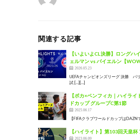
関連する記事
【いよいよCL決勝】ロングハイライト
ェルマン vs バイエルン【WO
2026.05.23
UEFAチャンピオンズリーグ 決勝 パリ・
試 […][…]
【ボカ×ベンフィカ｜ハイライト
ドカップ グループC第1節
2025.06.17
【FIFAクラブワールドカップはDAZNで全
【ハイライト】第103回天皇杯 
2023.06.09