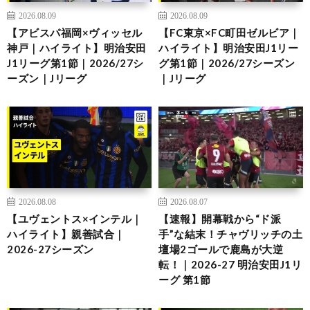
2026.08.09
2026.08.09
【アビスパ福岡×ヴィッセル
【FC東京×FC町田ゼルビア｜
神戸｜ハイライト】明治安田
ハイライト】明治安田J1リー
J1リーグ第1節｜2026/27シ
グ第1節｜2026/27シーズン
ーズン｜Jリーグ
｜Jリーグ
2026.08.08
2026.08.07
【ユヴェントス×インテル｜
【速報】開幕戦から“ド派
ハイライト】親善試合｜
手”な結末！チャヴリッチの土
2026-27シーズン
壇場2ゴールで鹿島が大逆
転！｜2026-27 明治安田J1リ
ーグ 第1節