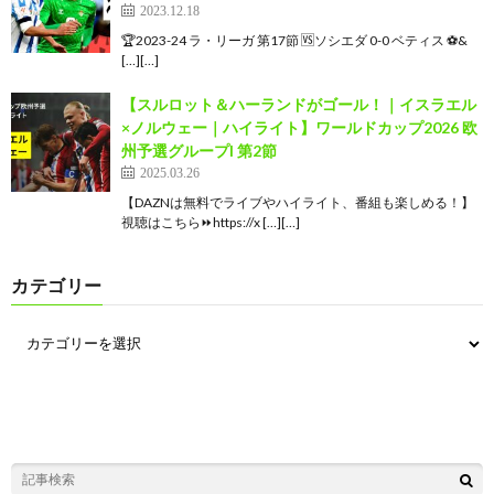
2023.12.18
🏆2023-24 ラ・リーガ 第17節 🆚ソシエダ 0-0 ベティス ⚽&
[…][…]
【スルロット＆ハーランドがゴール！｜イスラエル
×ノルウェー｜ハイライト】ワールドカップ2026 欧
州予選グループI 第2節
2025.03.26
【DAZNは無料でライブやハイライト、番組も楽しめる！】
視聴はこちら⏩️https://x […][…]
カテゴリー