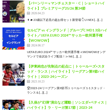
【バーンリー v マンチェスター・C｜ショートハイ
ライト】プレミアリーグ25/26 第34節
2026.04.23
👩‍🎓 23歳以下必見の超お得セット新登場 👇 U-NEX […][…]
セルビア vs イングランド │グループC MD1 3分ハイ
ライト／UEFA EURO 2024™ サッカー欧州選手権
【WOWOW】
2024.06.17
UEFA EURO 2024™ サッカー欧州選手権 ≪WOWOWオンデ
マンドで全試合ライブ配信！≫ htt […][…]
【伊東純也が先制点の起点に｜トゥールーズ×スタ
ッド・ランス｜ハイライト】リーグアン第9節ハイ
ライト｜2023-24シーズン
2023.10.23
🏆2023-24 リーグアン第9節 🆚トゥールーズ 1-1 スタッド・
ランス & […][…]
【久保が“幻弾”演出など躍動｜ソシエダ×ベティス｜
ハイライト】ラ・リーガ第17節｜2023-24