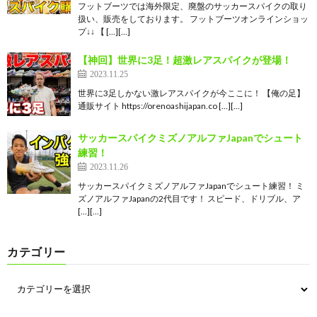
フットブーツでは海外限定、廃盤のサッカースパイクの取り
扱い、販売をしております。 フットブーツオンラインショッ
プ↓↓ 【 […][…]
【神回】世界に3足！超激レアスパイクが登場！
2023.11.25
世界に3足しかない激レアスパイクが今ここに！ 【俺の足】
通販サイト https://orenoashijapan.co […][…]
サッカースパイクミズノアルファJapanでシュート
練習！
2023.11.26
サッカースパイクミズノアルファJapanでシュート練習！ ミ
ズノアルファJapanの2代目です！ スピード、ドリブル、ア
[…][…]
カテゴリー