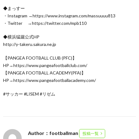
◆まっすー
・Instagram →https://www.instagram.com/massuuuu813
・Twitter →https://twitter.com/mpb110
◆横浜猛蹴公式HP
http://y-takeru.sakura.ne.jp
【PANGEA FOOTBALL CLUB (PFC)】
HP→https://www.pangeafootballclub.com/
【PANGEA FOOTBALL ACADEMY(PFA)】
HP→https://www.pangeafootballacademy.com/
#サッカー #LISEM #リゼム
Author：footballman
投稿一覧