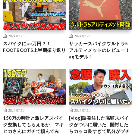
2024.07.23
2024.07.20
スパイクに○○万円？！
サッカースパイクウルトラ5
FOOTBOOTS上半期振り返り
アルティメットのレビュー！
agモデル！
2024.07.19
2024.07.16
150万の時計と激レアスパイ
[vlog]誤発注した高額スパイ
ク交換してもらえるか、マキ
クがついに届いた…開封した
ヒカさんにガチで頼んでみ
らカッコ良すぎて気分がブチ