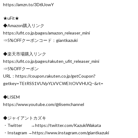
https://amzn.to/3D6UowY
★uFit★
◆Amazon購入リンク
https://ufit.co.jp/pages/amazon_releaser_mini
⇒5%OFFクーポンコード：giantkazuki
◆楽天市場購入リンク
https://ufit.co.jp/pages/rakuten_ufit_releaser_mini
⇒5%OFFクーポン
URL：https://coupon.rakuten.co.jp/getCoupon?
getkey=TEtRSS1VUVpYLVVCWEItOVVHUQ–&rt=
◆LISEM
https://www.youtube.com/@lisemchannel
◆ジャイアントカズキ
・Twitter →https://twitter.com/KazukiWakata
・Instagram →https://www.instagram.com/giantkazuki