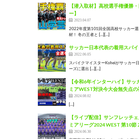
【潜入取材】高校選手権優勝・
ー】
2023.04.07
2022年度第101回全国高校サッカ
材！ 冬の王者と […][…]
サッカー日本代表の着用スパイ
2022.06.05
スパイクマイスターKoheiがサッカー
ーズに選出 […][…]
【令和6年インターハイ】サッカ
ミアWEST対決今大会無失点
2024.08.02
[…]
【ライブ配信】サンフレッチェ広島
ミアリーグ2024 WEST 第10節 
2024.06.30