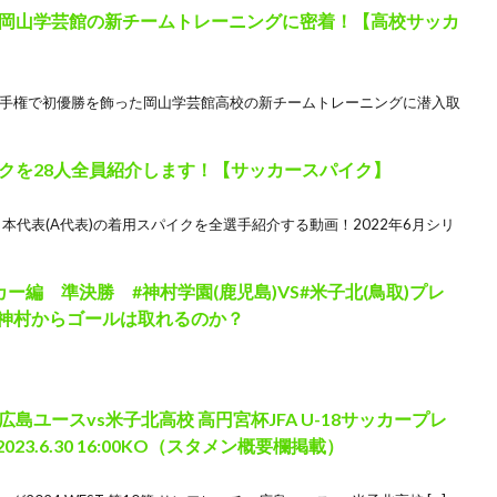
岡山学芸館の新チームトレーニングに密着！【高校サッカ
ー選手権で初優勝を飾った岡山学芸館高校の新チームトレーニングに潜入取
クを28人全員紹介します！【サッカースパイク】
日本代表(A代表)の着用スパイクを全選手紹介する動画！2022年6月シリ
ー編 準決勝 #神村学園(鹿児島)VS#米子北(鳥取)プレ
の神村からゴールは取れるのか？
ユースvs米子北高校 高円宮杯JFA U-18サッカープレ
2023.6.30 16:00KO（スタメン概要欄掲載）