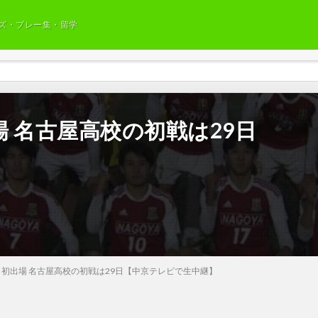
ズ・プレー集・留学
 名古屋高校の初戦は29日
】
初出場 名古屋高校の初戦は29日【中京テレビで生中継】