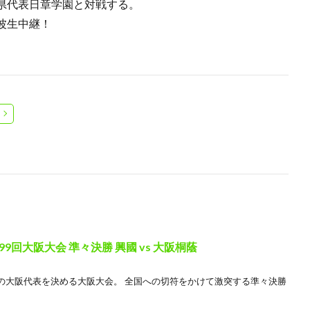
県代表日章学園と対戦する。
波生中継！
回大阪大会 準々決勝 興國 vs 大阪桐蔭
の大阪代表を決める大阪大会。 全国への切符をかけて激突する準々決勝