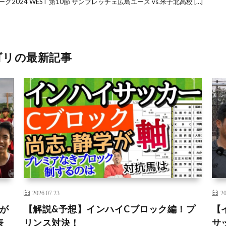
グ2024 WEST 第10節 サンフレッチェ広島ユース vs.米子北高校 […]
ゴリの最新記事
2026.07.23
20
が
【解説&予想】インハイCブロック編！プ
【
表
リンス対決！
サ