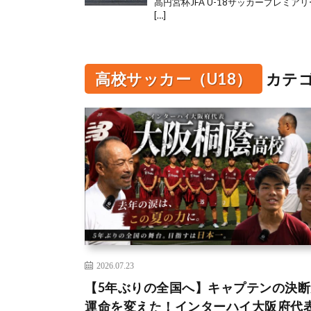
高円宮杯JFA U-18サッカープレミアリー
[…]
高校サッカー（U18）
カテ
2026.07.23
【5年ぶりの全国へ】キャプテンの決断
運命を変えた！インターハイ大阪府代