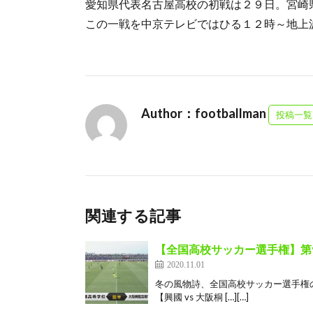
愛知県代表名古屋高校の初戦は２９日。宮崎
この一戦を中京テレビではひる１２時～地上
Author：footballman
投稿一覧
関連する記事
【全国高校サッカー選手権】第99
2020.11.01
冬の風物詩、全国高校サッカー選手権
【興國 vs 大阪桐 […][…]