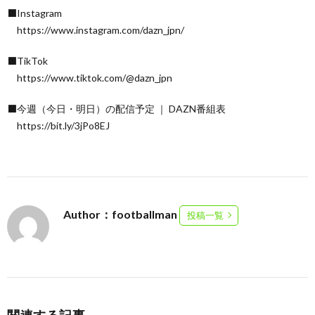
⬛Instagram
https://www.instagram.com/dazn_jpn/
⬛TikTok
https://www.tiktok.com/@dazn_jpn
⬛今週（今日・明日）の配信予定 ｜ DAZN番組表
https://bit.ly/3jPo8EJ
Author：footballman
投稿一覧
関連する記事