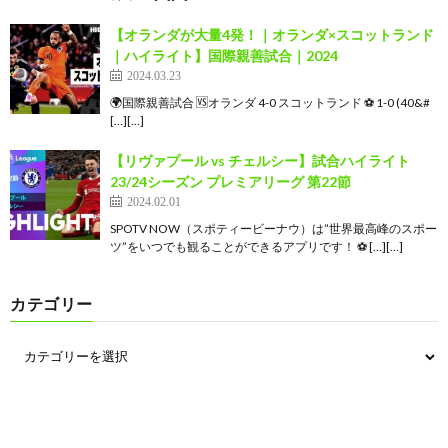
【オランダが大量4発！｜オランダ×スコットランド
｜ハイライト】国際親善試合｜2024
2024.03.23
🌍国際親善試合 🆚オランダ 4-0 スコットランド ⚽ 1-0 (40&#
[…][…]
【リヴァプール vs チェルシー】試合ハイライト
23/24シーズン プレミアリーグ 第22節
2024.02.01
SPOTV NOW（スポティービーナウ）は”世界最高峰のスポー
ツ”をいつでも観ることができるアプリです！ ⚽ […][…]
カテゴリー