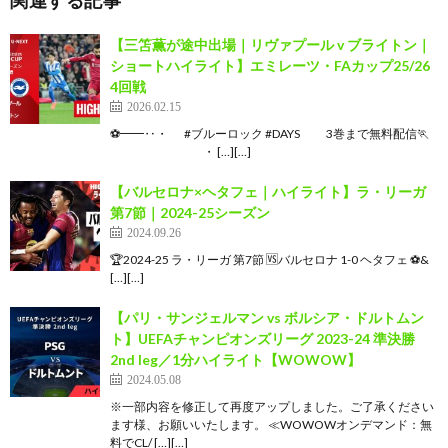
【三笘薫が途中出場｜リヴァプール v ブライトン｜
ショートハイライト】エミレーツ・FAカップ25/26
4回戦
2026.02.15
⚽━━‥・ #ブルーロック #DAYS 3巻まで無料配信🏃
⠀⠀⠀⠀⠀⠀⠀⠀⠀・ […][…]
【バルセロナ×ヘタフェ｜ハイライト】ラ・リーガ
第7節｜2024-25シーズン
2024.09.26
🏆2024-25 ラ・リーガ 第7節 🆚バルセロナ 1-0 ヘタフェ ⚽&
[…][…]
【パリ・サンジェルマン vs ボルシア・ドルトムン
ト】UEFAチャンピオンズリーグ 2023-24 準決勝
2nd leg／1分ハイライト【WOWOW】
2024.05.08
※一部内容を修正して再度アップしました。ご了承ください
ます様、お願いいたします。 ≪WOWOWオンデマンド：無
料でCL/ […][…]