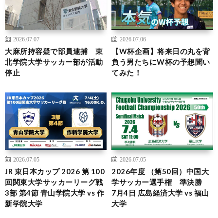
2026.07.07
2026.07.06
大麻所持容疑で部員逮捕 東
【W杯企画】将来日の丸を背
北学院大学サッカー部が活動
負う男たちにW杯の予想聞い
停止
てみた！
2026.07.05
2026.07.05
JR 東日本カップ 2026 第 100
2026年度 （第50回）中国大
回関東大学サッカーリーグ戦
学サッカー選手権 準決勝
3部 第4節 青山学院大学 vs 作
7月4日 広島経済大学 vs 福山
新学院大学
大学