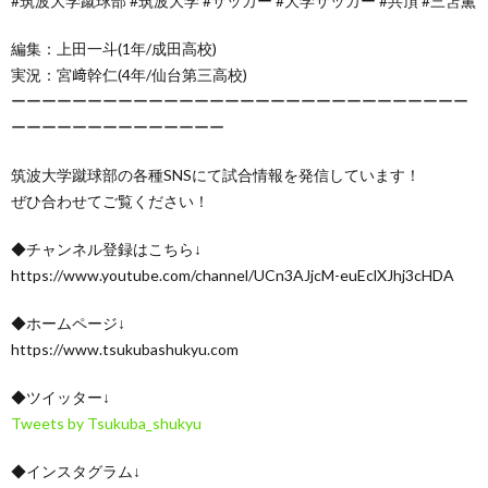
#筑波大学蹴球部 #筑波大学 #サッカー #大学サッカー #共頂 #三笘薫
編集：上田一斗(1年/成田高校)
実況：宮﨑幹仁(4年/仙台第三高校)
ーーーーーーーーーーーーーーーーーーーーーーーーーーーーーー
ーーーーーーーーーーーーーー
筑波大学蹴球部の各種SNSにて試合情報を発信しています！
ぜひ合わせてご覧ください！
◆チャンネル登録はこちら↓
https://www.youtube.com/channel/UCn3AJjcM-euEclXJhj3cHDA
◆ホームページ↓
https://www.tsukubashukyu.com
◆ツイッター↓
Tweets by Tsukuba_shukyu
◆インスタグラム↓