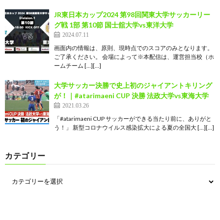
JR東日本カップ2024 第98回関東大学サッカーリー
グ戦 1部 第10節 国士舘大学vs東洋大学
2024.07.11
画面内の情報は、原則、現時点でのスコアのみとなります。
ご了承ください。 会場によって※本配信は、運営担当校（ホ
ームチーム […][…]
大学サッカー決勝で史上初のジャイアントキリング
が！｜#atarimaeni CUP 決勝 法政大学vs東海大学
2021.03.26
「#atarimaeni CUP サッカーができる当たり前に、ありがと
う！」 新型コロナウイルス感染拡大による夏の全国大 […][…]
カテゴリー