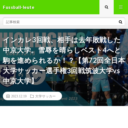
Fussball-leute
インカレ3回戦、相手は去年敗戦した
中京大学。雪辱を晴らしベスト4へと
駒を進められるか！？【第72回全日本
大学サッカー選手権3回戦筑波大学vs
中京大学】
2023.12.19
大学サッカー