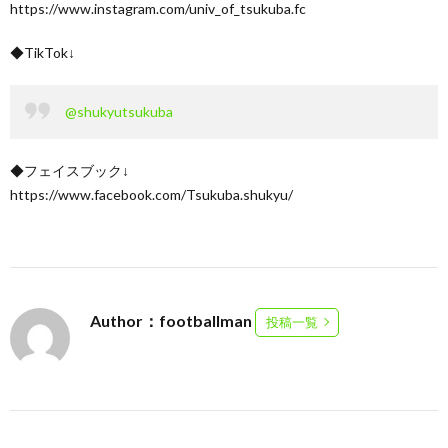
https://www.instagram.com/univ_of_tsukuba.fc
◆TikTok↓
@shukyutsukuba
◆フェイスブック↓
https://www.facebook.com/Tsukuba.shukyu/
Author：footballman
投稿一覧