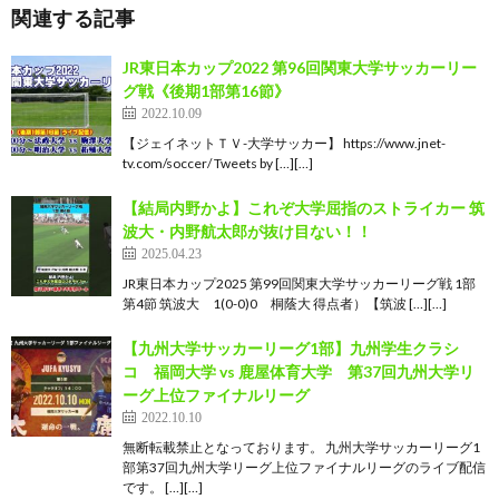
関連する記事
JR東日本カップ2022 第96回関東大学サッカーリー
グ戦《後期1部第16節》
2022.10.09
【ジェイネットＴＶ-大学サッカー】 https://www.jnet-
tv.com/soccer/ Tweets by […][…]
【結局内野かよ】これぞ大学屈指のストライカー 筑
波大・内野航太郎が抜け目ない！！
2025.04.23
JR東日本カップ2025 第99回関東大学サッカーリーグ戦 1部
第4節 筑波大 1(0-0)0 桐蔭大 得点者）【筑波 […][…]
【九州大学サッカーリーグ1部】九州学生クラシ
コ 福岡大学 vs 鹿屋体育大学 第37回九州大学リ
ーグ上位ファイナルリーグ
2022.10.10
無断転載禁止となっております。 九州大学サッカーリーグ1
部第37回九州大学リーグ上位ファイナルリーグのライブ配信
です。 […][…]