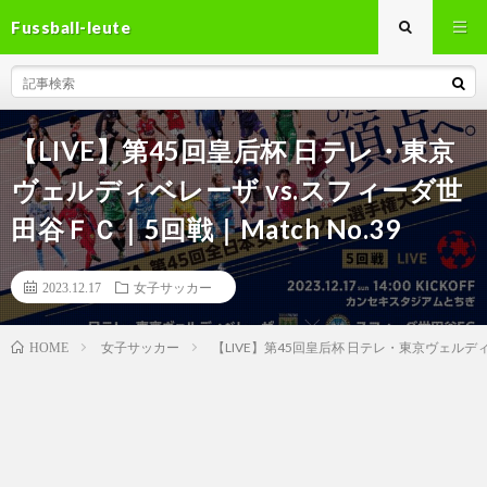
Fussball-leute
【LIVE】第45回皇后杯 日テレ・東京
ヴェルディベレーザ vs.スフィーダ世
田谷ＦＣ｜5回戦｜Match No.39
2023.12.17
女子サッカー
女子サッカー
【LIVE】第45回皇后杯 日テレ・東京ヴェルディベ
HOME