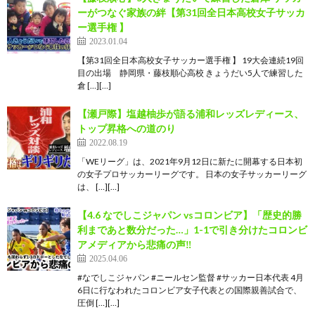
ーがつなぐ家族の絆【第31回全日本高校女子サッカ
ー選手権 】
2023.01.04
【第31回全日本高校女子サッカー選手権 】 19大会連続19回
目の出場 静岡県・藤枝順心高校 きょうだい5人で練習した
倉 […][…]
【瀬戸際】塩越柚歩が語る浦和レッズレディース、
トップ昇格への道のり
2022.08.19
「WEリーグ」は、2021年9月12日に新たに開幕する日本初
の女子プロサッカーリーグです。 日本の女子サッカーリーグ
は、 […][…]
【4.6 なでしこジャパン vsコロンビア】「歴史的勝
利まであと数分だった…」1-1で引き分けたコロンビ
アメディアから悲痛の声‼︎
2025.04.06
#なでしこジャパン #ニールセン監督 #サッカー日本代表 4月
6日に行なわれたコロンビア女子代表との国際親善試合で、
圧倒 […][…]