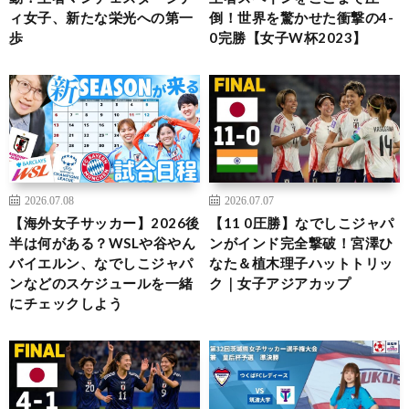
ィ女子、新たな栄光への第一
倒！世界を驚かせた衝撃の4-
歩
0完勝【女子W杯2023】
2026.07.08
2026.07.07
【海外女子サッカー】2026後
【11 0圧勝】なでしこジャパ
半は何がある？WSLや谷やん
ンがインド完全撃破！宮澤ひ
バイエルン、なでしこジャパ
なた＆植木理子ハットトリッ
ンなどのスケジュールを一緒
ク｜女子アジアカップ
にチェックしよう