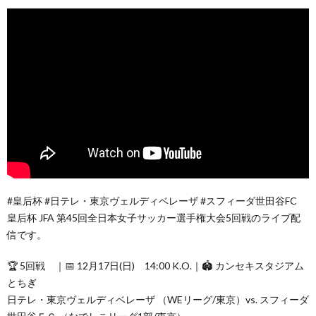
#皇后杯 #日テレ・東京ヴェルディベレーザ #スフィーダ世田谷FC
皇后杯 JFA 第45回全日本女子サッカー選手権大会5回戦のライブ配
信です。
🏆 5回戦 ｜📅 12月17日(日) 14:00 K.O.｜🏟 カンセキスタジアム
とちぎ
日テレ・東京ヴェルディベレーザ （WEリーグ/東京）vs. スフィーダ