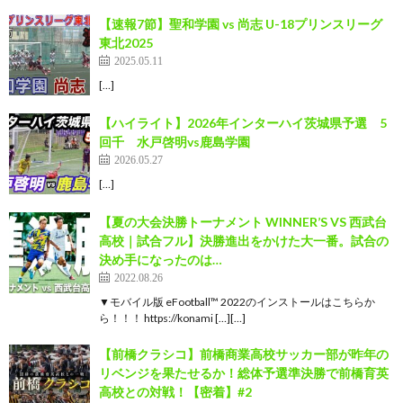
【速報7節】聖和学園 vs 尚志 U-18プリンスリーグ
東北2025
2025.05.11
[…]
【ハイライト】2026年インターハイ茨城県予選 5
回千 水戸啓明vs鹿島学園
2026.05.27
[…]
【夏の大会決勝トーナメント WINNER’S VS 西武台
高校｜試合フル】決勝進出をかけた大一番。試合の
決め手になったのは…
2022.08.26
▼モバイル版 eFootball™ 2022のインストールはこちらか
ら！！！ https://konami […][…]
【前橋クラシコ】前橋商業高校サッカー部が昨年の
リベンジを果たせるか！総体予選準決勝で前橋育英
高校との対戦！【密着】#2