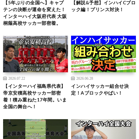
【5年ぶりの全国へ】キャプ
【解説&予想】インハイCブロ
テンの決断が運命を変えた！
ック編！プリンス対決！
インターハイ大阪府代表 大阪
桐蔭高校サッカー部密着。
2026.07.22
2026.06.28
【インターハイ福島県代表】
インハイサッカー組合せ決
帝京安積高校サッカー部密
定！Aブロックやばい！
着！積み重ねた17年間。いま
全国の舞台へ！