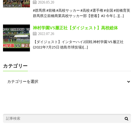
2026.05.20
#群馬県 #前橋 #高校サッカー #高校 #選手権 #全国 #前橋育英
群馬県立前橋商業高校サッカー部【密着】#2 今年 […][…]
神村学園VS履正社【ダイジェスト】高校総体
2022.07.26
【ダイジェスト】インターハイ2回戦 神村学園 VS 履正社
(2022年7月25日 徳島市球技場)[…]
カテゴリー