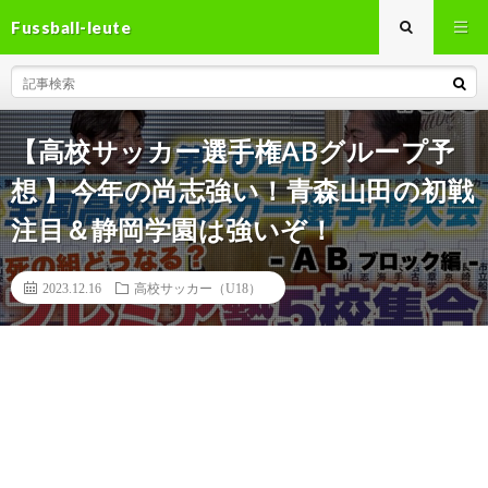
Fussball-leute
【高校サッカー選手権ABグループ予
想 】今年の尚志強い！青森山田の初戦
注目＆静岡学園は強いぞ！
2023.12.16
高校サッカー（U18）