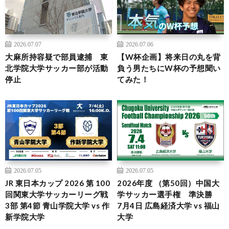
2026.07.07
2026.07.06
大麻所持容疑で部員逮捕 東
【W杯企画】将来日の丸を背
北学院大学サッカー部が活動
負う男たちにW杯の予想聞い
停止
てみた！
2026.07.05
2026.07.05
JR 東日本カップ 2026 第 100
2026年度 （第50回）中国大
回関東大学サッカーリーグ戦
学サッカー選手権 準決勝
3部 第4節 青山学院大学 vs 作
7月4日 広島経済大学 vs 福山
新学院大学
大学