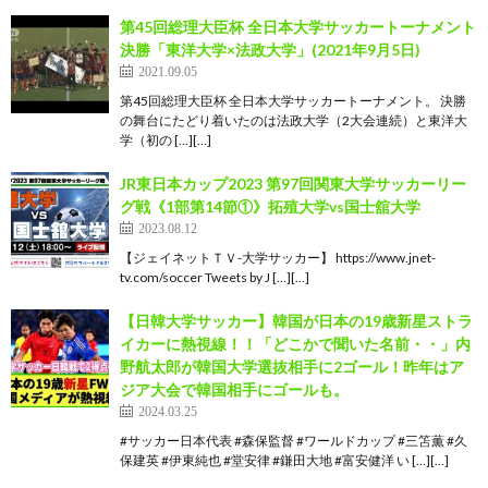
第45回総理大臣杯 全日本大学サッカートーナメント
決勝「東洋大学×法政大学」(2021年9月5日)
2021.09.05
第45回総理大臣杯 全日本大学サッカートーナメント。 決勝
の舞台にたどり着いたのは法政大学（2大会連続）と東洋大
学（初の […][…]
JR東日本カップ2023 第97回関東大学サッカーリー
グ戦《1部第14節①》拓殖大学vs国士舘大学
2023.08.12
【ジェイネットＴＶ-大学サッカー】 https://www.jnet-
tv.com/soccer Tweets by J […][…]
【日韓大学サッカー】韓国が日本の19歳新星ストラ
イカーに熱視線！！「どこかで聞いた名前・・」内
野航太郎が韓国大学選抜相手に2ゴール！昨年はア
ジア大会で韓国相手にゴールも。
2024.03.25
#サッカー日本代表 #森保監督 #ワールドカップ #三笘薫 #久
保建英 #伊東純也 #堂安律 #鎌田大地 #富安健洋 い […][…]