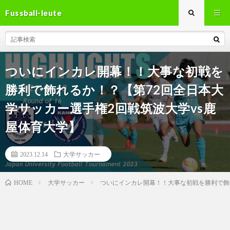
Fussball-leute
ついにインカレ開幕！！大事な初戦を
勝利で飾れるか！？【第72回全日本大
学サッカー選手権2回戦筑波大学vs鹿
屋体育大学】
2023.12.14
大学サッカー
大学サッカー
ついにインカレ開幕！！大事な初戦を勝利で飾
HOME