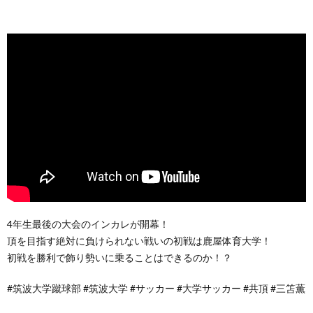
4年生最後の大会のインカレが開幕！
頂を目指す絶対に負けられない戦いの初戦は鹿屋体育大学！
初戦を勝利で飾り勢いに乗ることはできるのか！？
#筑波大学蹴球部 #筑波大学 #サッカー #大学サッカー #共頂 #三笘薫