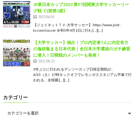
JR東日本カップ2023 第97回関東大学サッカーリー
グ戦《1部第1節》
2023.04.01
【ジェイネットＴＶ-大学サッカー】 https://www.jnet-
tv.com/soccer 令和5年4月1日に行わ […][…]
【大学サッカー】独占！プロ内定者7人に内定有力
の逸材集まる日本代表｜全日本大学選抜のガチ練習
に潜入！日韓戦のメンバーも発表！
2022.06.23
3年ぶりに行われるデンソーカップ日韓定期戦が、
6/25（土）17時キックオフでレモンガススタジアム平塚で行
われる。全韓國 […][…]
カテゴリー