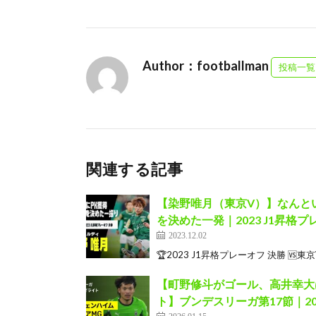
Author：footballman
投稿一覧
関連する記事
【染野唯月（東京V）】なんとい
を決めた一発｜2023 J1昇格プ
2023.12.02
🏆2023 J1昇格プレーオフ 決勝 🆚東京V 1
【町野修斗がゴール、高井幸大
ト】ブンデスリーガ第17節｜20
2026.01.15