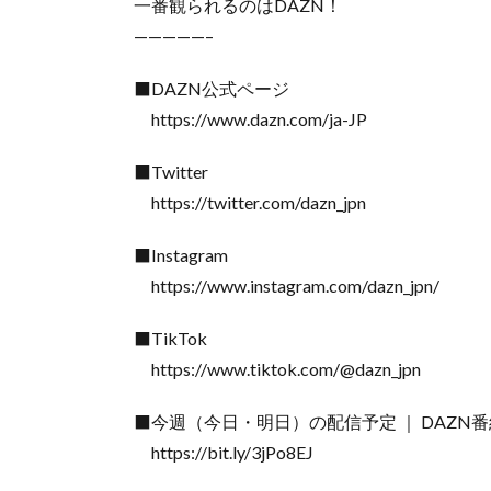
一番観られるのはDAZN！
—————–
⬛DAZN公式ページ
https://www.dazn.com/ja-JP
⬛Twitter
https://twitter.com/dazn_jpn
⬛Instagram
https://www.instagram.com/dazn_jpn/
⬛TikTok
https://www.tiktok.com/@dazn_jpn
⬛今週（今日・明日）の配信予定 ｜ DAZN
https://bit.ly/3jPo8EJ