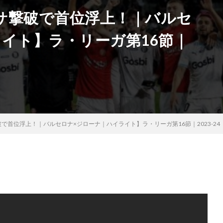
サ撃破で首位浮上！｜バルセ
イト】ラ・リーガ第16節｜
で首位浮上！｜バルセロナ×ジローナ｜ハイライト】ラ・リーガ第16節｜2023-24