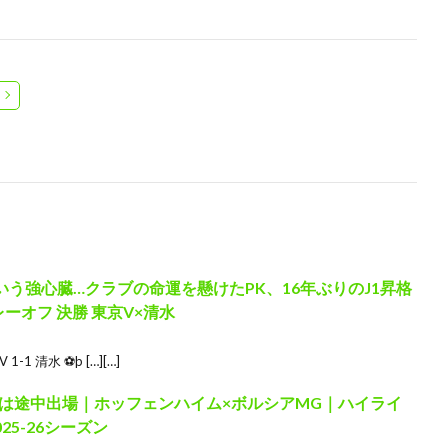
う強心臓…クラブの命運を懸けたPK、16年ぶりのJ1昇格
レーオフ 決勝 東京V×清水
-1 清水 ⚽þ […][…]
は途中出場｜ホッフェンハイム×ボルシアMG｜ハイライ
25-26シーズン