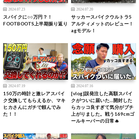
2024.07.23
2024.07.20
スパイクに○○万円？！
サッカースパイクウルトラ5
FOOTBOOTS上半期振り返り
アルティメットのレビュー！
agモデル！
2024.07.19
2024.07.16
150万の時計と激レアスパイ
[vlog]誤発注した高額スパイ
ク交換してもらえるか、マキ
クがついに届いた…開封した
ヒカさんにガチで頼んでみ
らカッコ良すぎて気分がブチ
た！！
上がりました。戦う169cmゴ
ールキーパーの日常🔥