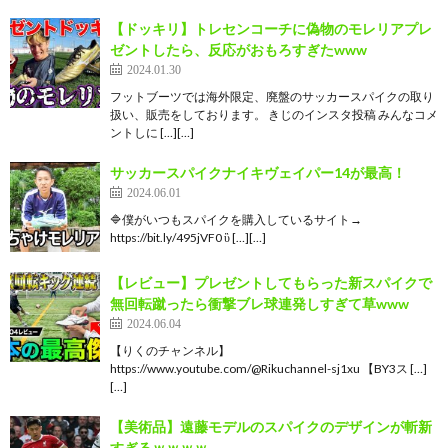
【ドッキリ】トレセンコーチに偽物のモレリアプレ
ゼントしたら、反応がおもろすぎたwww
2024.01.30
フットブーツでは海外限定、廃盤のサッカースパイクの取り
扱い、販売をしております。 きじのインスタ投稿 みんなコメ
ントしに […][…]
サッカースパイクナイキヴェイパー14が最高！
2024.06.01
🔷僕がいつもスパイクを購入しているサイト→
https://bit.ly/495jVF0 ὓ […][…]
【レビュー】プレゼントしてもらった新スパイクで
無回転蹴ったら衝撃ブレ球連発しすぎて草www
2024.06.04
【りくのチャンネル】
https://www.youtube.com/@Rikuchannel-sj1xu 【BY3ス […]
[…]
【美術品】遠藤モデルのスパイクのデザインが斬新
すぎるｗｗｗｗ