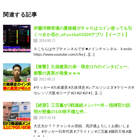
関連する記事
伊藤洋輝登場の夏移籍ガチャⅡはコイン使っても引
くべきか否か_eFootball2024アプリ【イーフト】
2024.08.15
※こちらはサブチャンネルです ■メインチャンネル k endo
https://www.youtube.com/c/ke […][…]
【衝撃】久保建英の弟・瑛史(17)のインタビュー、
衝撃の真実が発覚ｗｗｗ
2025.08.21
#サッカー #久保建英 #久保瑛史 #レアルソシエダ #ラリーガ #
セレッソ大阪 #jリーグ #j1 #j2 #j3 # […][…]
【絶望】三笘薫が2戦連続メンバー外→指揮官の説
明が想像の100倍不穏な件…
2025.10.18
大丈夫か？？ チャンネル登録、高評価よろしくお願いしま
す。 #サッカー日本代表 #ブライトン #三笘薫 #鎌田大地 #森
[…][…]