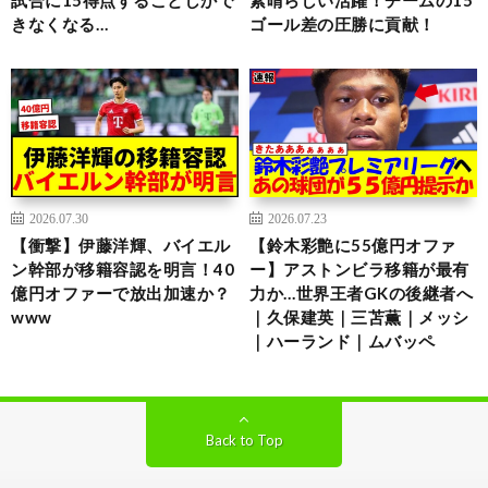
試合に15得点することしかで
素晴らしい活躍！チームの15
きなくなる…
ゴール差の圧勝に貢献！
2026.07.30
2026.07.23
【衝撃】伊藤洋輝、バイエル
【鈴木彩艶に55億円オファ
ン幹部が移籍容認を明言！40
ー】アストンビラ移籍が最有
億円オファーで放出加速か？
力か…世界王者GKの後継者へ
www
｜久保建英｜三苫薫｜メッシ
｜ハーランド｜ムバッペ
Back to Top