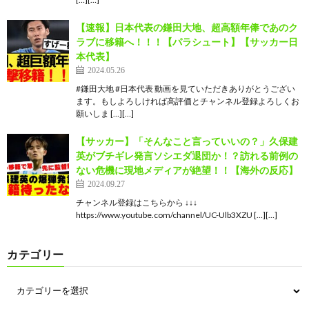
【速報】日本代表の鎌田大地、超高額年俸であのク
ラブに移籍へ！！！【パラシュート】【サッカー日
本代表】
2024.05.26
#鎌田大地 #日本代表 動画を見ていただきありがとうござい
ます。もしよろしければ高評価とチャンネル登録よろしくお
願いしま […][…]
【サッカー】「そんなこと言っていいの？」久保建
英がブチギレ発言ソシエダ退団か！？訪れる前例の
ない危機に現地メディアが絶望！！【海外の反応】
2024.09.27
チャンネル登録はこちらから ↓↓↓
https://www.youtube.com/channel/UC-Ulb3XZU […][…]
カテゴリー