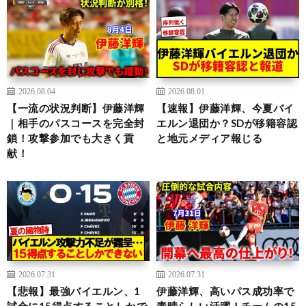
2026.08.04
2026.08.01
【一流の状況判断】伊藤洋輝
【速報】伊藤洋輝、今夏バイ
｜相手のパスコースを完全封
エルン退団か？SDが移籍容認
鎖！攻撃参加でも大きく貢
と地元メディア報じる
献！
2026.07.31
2026.07.31
【悲報】最強バイエルン、1
伊藤洋輝、高いパス成功率で