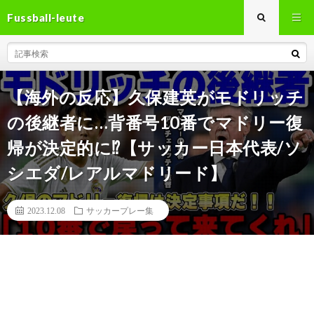
Fussball-leute
【海外の反応】久保建英がモドリッチ
の後継者に…背番号10番でマドリー復
帰が決定的に⁉【サッカー日本代表/ソ
シエダ/レアルマドリード】
2023.12.08
サッカープレー集