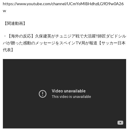
https://www.youtube.com/channel/UCmYoMIBHdhziLG9D9w0A26
w
【関連動画】
・【海外の反応】久保建英がチュニジア戦で大活躍‼師匠ダビドシル
バが贈った感動のメッセージをスペインTV局が報道【サッカー日本
代表】