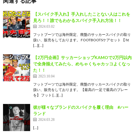
関連する記事
【スパイク手入れ】手入れしたことない人はこれを
見ろ！！誰でもわかるスパイク手入れ方法！！
2024.03.02
フットブーツでは海外限定、廃盤のサッカースパイクの取り
扱い、販売をしております。 FOOTBOOTSケアセット 【 ht
[…][…]
【2万円企画】サッカーショップKAMOで2万円以内
で全身揃えてみたら、めちゃくちゃカッコよくなっ
た！！
2023.10.04
フットブーツでは海外限定、廃盤のサッカースパイクの取り
扱い、販売をしております。 【最高の一足で最高のプレー
を】 フット […][…]
彼が様々なブランドのスパイクを履く理由 #ハー
ランド
2024.03.28
[…]