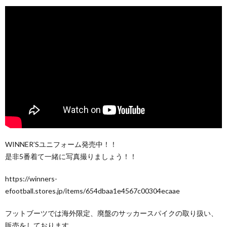
WINNER’Sユニフォーム発売中！！
是非5番着て一緒に写真撮りましょう！！
https://winners-
efootball.stores.jp/items/654dbaa1e4567c00304ecaae
フットブーツでは海外限定、廃盤のサッカースパイクの取り扱い、
販売をしております。