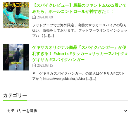
【スパイクレビュー】最新のファントムGX2履いて
みたら、ボールコントロールが神すぎた！！
2024.01.09
フットブーツでは海外限定、廃盤のサッカースパイクの取り
扱い、販売をしております。 フットブーツオンラインショッ
プ↓↓ 【 […][…]
ゲキサカオリジナル商品「スパイクハンガー」が便
利すぎる！ #shorts #サッカー #サッカースパイク #
ゲキサカ #スパイクハンガー
2023.08.15
▼『ゲキサカ スパイクハンガー』の購入はゲキサカFCスト
アから https://web.gekisaka.jp/stor […][…]
カテゴリー