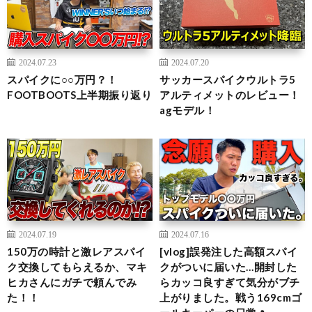
2024.07.23
2024.07.20
スパイクに○○万円？！
サッカースパイクウルトラ5
FOOTBOOTS上半期振り返り
アルティメットのレビュー！
agモデル！
2024.07.19
2024.07.16
150万の時計と激レアスパイ
[vlog]誤発注した高額スパイ
ク交換してもらえるか、マキ
クがついに届いた…開封した
ヒカさんにガチで頼んでみ
らカッコ良すぎて気分がブチ
た！！
上がりました。戦う169cmゴ